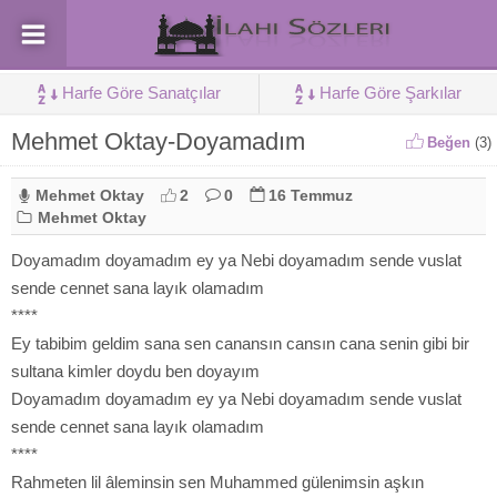
Harfe Göre Sanatçılar
Harfe Göre Şarkılar
Mehmet Oktay-Doyamadım
Beğen
(
3
)
Mehmet Oktay
2
0
16 Temmuz
Mehmet Oktay
Doyamadım doyamadım ey ya Nebi doyamadım sende vuslat
sende cennet sana layık olamadım
****
Ey tabibim geldim sana sen canansın cansın cana senin gibi bir
sultana kimler doydu ben doyayım
Doyamadım doyamadım ey ya Nebi doyamadım sende vuslat
sende cennet sana layık olamadım
****
Rahmeten lil âleminsin sen Muhammed gülenimsin aşkın