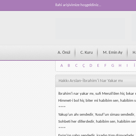
İlahi arişivimize hoşgeldiniz...
A. Önül
C. Kuru
M. Emin Ay
H
A
B
C
Ç
D
E
F
G
H
I
İ
A
B
C
Ç
D
E
F
G
H
I
İ
Hakkı Arslan-İbrahim’i Nar Yakar mı
İbrahim’i nar yakar mı, sufi Menzil’den hiç bıkar
Himmet-i bol hiç biter mi habibim sen, habibim 
****
Yakup’un ahı sendedir, Yusuf’un siması sendedir,
Sohbeti her dillerdedir, habibim sen, habibim s
****
Eyüp’ün sabrı sendedir, irşadın tüm dünyadadır,