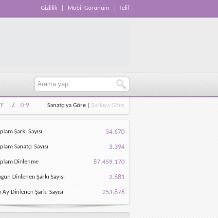
Gizlilik
Mobil Görünüm
Telif
Y
Z
0-9
Sanatçıya Göre
|
Şarkıya Göre
Y
Z
0-9
plam Şarkı Sayısı
54.670
plam Sanatçı Sayısı
3.394
oplam Dinlenme
87.459.170
gün Dinlenen Şarkı Sayısı
2.681
 Ay Dinlenen Şarkı Sayısı
253.876