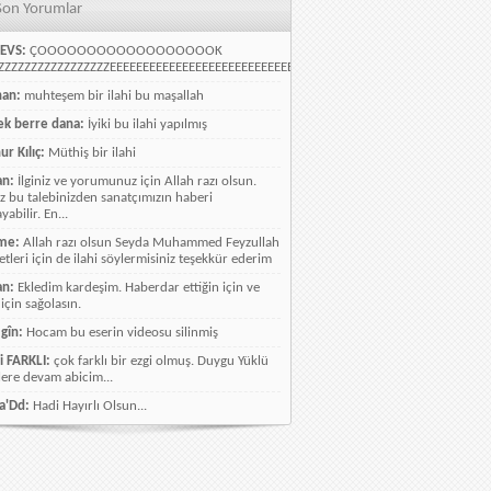
Son Yorumlar
EVS:
ÇOOOOOOOOOOOOOOOOOOK
ZZZZZZZZZZZZZZZZEEEEEEEEEEEEEEEEEEEEEEEEEEEEELLLLLLLLLLLLLLLLLLLLLLLL
han:
muhteşem bir ilahi bu maşallah
k berre dana:
İyiki bu ilahi yapılmış
ur Kılıç:
Müthiş bir ilahi
an:
İlginiz ve yorumunuz için Allah razı olsun.
ız bu talebinizden sanatçımızın haberi
abilir. En...
me:
Allah razı olsun Seyda Muhammed Feyzullah
etleri için de ilahi söylermisiniz teşekkür ederim
an:
Ekledim kardeşim. Haberdar ettiğin için ve
 için sağolasın.
gîn:
Hocam bu eserin videosu silinmiş
i FARKLI:
çok farklı bir ezgi olmuş. Duygu Yüklü
lere devam abicim...
a'Dd:
Hadi Hayırlı Olsun...