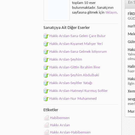
En 
toplam 10 eser
mı
bulunmaktadır. Sanatçının
için
sayfasına gitmek için
tıklayın
.
FİRD
GÜZZ
nur
Sanatçıya Ait Diğer Eserler
Mele
Hakkı Arslan-Sana Gelen Çare Bulur
Güln
Hakkı Arslan-Kıyamet Mahşer Yeri
Hak
Hakkı Arslan-Sana Gelmek İstiyorum
Yaln
olmay
Hakkı Arslan-Şeyhim
Hali
Hakkı Arslan-Gittin İbrahim İline
hazr
Hakkı Arslan-Şeyhim Abdulbaki
Hak
Hakkı Arslan-Seyitler Yatağı
ilgin
Hakkı Arslan-Hatmeyi Kurmuş Sofiler
Xem
Hakkı Arslan-Nur Muhammed
sevg
eser
Etiketler
Mur
Habibemsen
Hakkı Arslan
Hakkı Arslan-Habibemsen