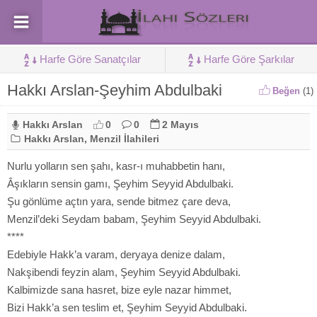
Harfe Göre Sanatçılar
Harfe Göre Şarkılar
Hakkı Arslan-Şeyhim Abdulbaki
Beğen
(
1
)
Hakkı Arslan
0
0
2 Mayıs
Hakkı Arslan
,
Menzil İlahileri
Nurlu yolların sen şahı, kasr-ı muhabbetin hanı,
Âşıkların sensin gamı, Şeyhim Seyyid Abdulbaki.
Şu gönlüme açtın yara, sende bitmez çare deva,
Menzil’deki Seydam babam, Şeyhim Seyyid Abdulbaki.
****
Edebiyle Hakk’a varam, deryaya denize dalam,
Nakşibendi feyzin alam, Şeyhim Seyyid Abdulbaki.
Kalbimizde sana hasret, bize eyle nazar himmet,
Bizi Hakk’a sen teslim et, Şeyhim Seyyid Abdulbaki.