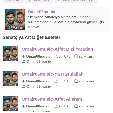
Omair06music
Sitemizde sanatçıya ait toplam 27 eser
bulunmaktadır. Sanatçının sayfasına gitmek için
tıklayın
.
Sanatçıya Ait Diğer Eserler
Omair06music-Affet Bizi Yaradan
Omair06music
0
0
28 Haziran
Omair06music
Omair06music-Ya Rasulallah
Omair06music
0
0
28 Haziran
Omair06music
Omair06music-Affet Allahım
Omair06music
1
0
28 Haziran
Omair06music