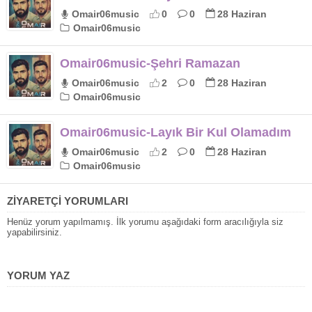
Omair06music
0
0
28 Haziran
Omair06music
Omair06music-Şehri Ramazan
Omair06music
2
0
28 Haziran
Omair06music
Omair06music-Layık Bir Kul Olamadım
Omair06music
2
0
28 Haziran
Omair06music
ZİYARETÇİ YORUMLARI
Henüz yorum yapılmamış. İlk yorumu aşağıdaki form aracılığıyla siz
yapabilirsiniz.
YORUM YAZ