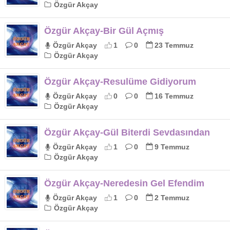
Özgür Akçay
Özgür Akçay-Bir Gül Açmış
Özgür Akçay
1
0
23 Temmuz
Özgür Akçay
Özgür Akçay-Resulüme Gidiyorum
Özgür Akçay
0
0
16 Temmuz
Özgür Akçay
Özgür Akçay-Gül Biterdi Sevdasından
Özgür Akçay
1
0
9 Temmuz
Özgür Akçay
Özgür Akçay-Neredesin Gel Efendim
Özgür Akçay
1
0
2 Temmuz
Özgür Akçay