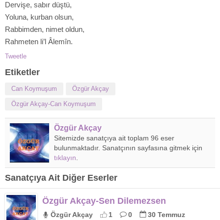
Dervişe, sabır düştü,
Yoluna, kurban olsun,
Rabbimden, nimet oldun,
Rahmeten li’l Âlemîn.
Tweetle
Etiketler
Can Koymuşum
Özgür Akçay
Özgür Akçay-Can Koymuşum
Özgür Akçay
Sitemizde sanatçıya ait toplam 96 eser
bulunmaktadır. Sanatçının sayfasına gitmek için
tıklayın
.
Sanatçıya Ait Diğer Eserler
Özgür Akçay-Sen Dilemezsen
Özgür Akçay
1
0
30 Temmuz