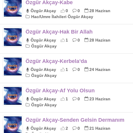
Özgür Akçay-Kabe
Özgür Akçay
0
0
28 Haziran
Hac/Umre İlahileri Özgür Akçay
Özgür Akçay-Hak Bir Allah
Özgür Akçay
1
0
28 Haziran
Özgür Akçay
Özgür Akçay-Kerbela’da
Özgür Akçay
1
0
24 Haziran
Özgür Akçay
Özgür Akçay-Af Yolu Olsun
Özgür Akçay
1
0
23 Haziran
Özgür Akçay
Özgür Akçay-Senden Gelsin Dermanım
Özgür Akçay
2
0
21 Haziran