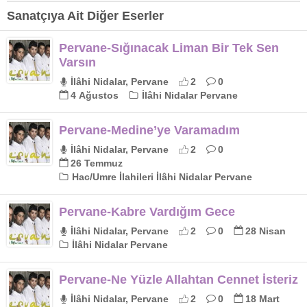
Sanatçıya Ait Diğer Eserler
Pervane-Sığınacak Liman Bir Tek Sen
Varsın
İlâhi Nidalar, Pervane
2
0
4 Ağustos
İlâhi Nidalar Pervane
Pervane-Medine’ye Varamadım
İlâhi Nidalar, Pervane
2
0
26 Temmuz
Hac/Umre İlahileri İlâhi Nidalar Pervane
Pervane-Kabre Vardığım Gece
İlâhi Nidalar, Pervane
2
0
28 Nisan
İlâhi Nidalar Pervane
Pervane-Ne Yüzle Allahtan Cennet İsteriz
İlâhi Nidalar, Pervane
2
0
18 Mart