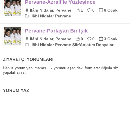
Pervane-Azrail’le Yüzleşince
İlâhi Nidalar, Pervane
1
0
6 Ocak
İlâhi Nidalar Pervane
Pervane-Parlayan Bir Işık
İlâhi Nidalar, Pervane
0
0
3 Ocak
İlâhi Nidalar Pervane Şiir/Anlatım Dosyaları
ZİYARETÇİ YORUMLARI
Henüz yorum yapılmamış. İlk yorumu aşağıdaki form aracılığıyla siz
yapabilirsiniz.
YORUM YAZ