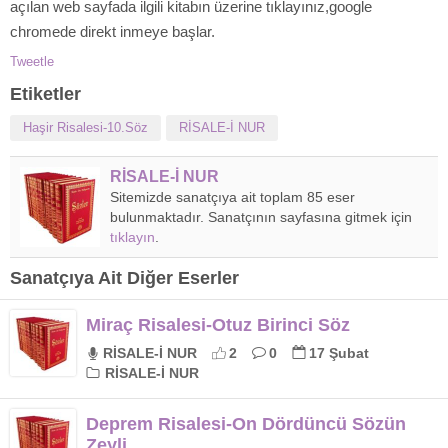
açılan web sayfada ilgili kitabın üzerine tıklayınız,google
chromede direkt inmeye başlar.
Tweetle
Etiketler
Haşir Risalesi-10.Söz
RİSALE-İ NUR
RİSALE-İ NUR
Sitemizde sanatçıya ait toplam 85 eser
bulunmaktadır. Sanatçının sayfasına gitmek için
tıklayın
.
Sanatçıya Ait Diğer Eserler
Miraç Risalesi-Otuz Birinci Söz
RİSALE-İ NUR
2
0
17 Şubat
RİSALE-İ NUR
Deprem Risalesi-On Dördüncü Sözün
Zeyli