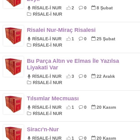
RİSALE-İ NUR
2
0
8 Şubat
RİSALE-İ NUR
Risalei Nur-Miraç Risalesi
RİSALE-İ NUR
1
0
25 Şubat
RİSALE-İ NUR
Bu Parça Altın ve Elmas İle Yazılsa
Liyakati Var
RİSALE-İ NUR
3
0
22 Aralık
RİSALE-İ NUR
Tılsımlar Mecmuası
RİSALE-İ NUR
1
0
20 Kasım
RİSALE-İ NUR
Siracı’n-Nur
RİSALE-İ NUR
1
0
20 Kasım