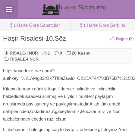
Harfe Göre Sanatçılar
Harfe Göre Şarkılar
Haşir Risalesi-10.Söz
Beğen
(
2
)
RİSALE-İ NUR
1
0
20 Kasım
RİSALE-İ NUR
https://onedrive.live.com/?
authkey=%21AMg83rOk7Tf8aZs&id=C21EAF44793B76B7%21992
Kitabın tamamı günlük lügatli dersler halinde ve indirilebilir
haldedir.Müsaadesi alınmış ve 6 yıldır muhtelif paylaşım
gruplarında paylaşılmış ve paylaşılmaktadır.Allah tüm emek
sahiplerinden,Üstadımız,Ağabeylerimiz,Hocalarımız ve Nur
talebelerinden ebeden razı olsun.
Linki boyanır hale getirip sağ tıklayıp …adresine git deyiniz.Yeni