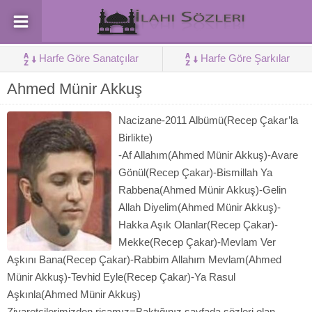
Harfe Göre Sanatçılar
Harfe Göre Şarkılar
Ahmed Münir Akkuş
Nacizane-2011 Albümü(Recep Çakar’la
Birlikte)
-Af Allahım(Ahmed Münir Akkuş)-Avare
Gönül(Recep Çakar)-Bismillah Ya
Rabbena(Ahmed Münir Akkuş)-Gelin
Allah Diyelim(Ahmed Münir Akkuş)-
Hakka Aşık Olanlar(Recep Çakar)-
Mekke(Recep Çakar)-Mevlam Ver
Aşkını Bana(Recep Çakar)-Rabbim Allahım Mevlam(Ahmed
Münir Akkuş)-Tevhid Eyle(Recep Çakar)-Ya Rasul
Aşkınla(Ahmed Münir Akkuş)
Ziyaretçilerimizden ricamız=Baktığınız sayfada sözleri olan