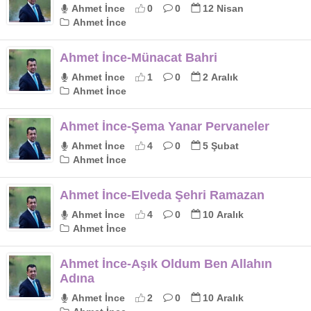
Ahmet İnce
0
0
12 Nisan
Ahmet İnce
Ahmet İnce-Münacat Bahri
Ahmet İnce
1
0
2 Aralık
Ahmet İnce
Ahmet İnce-Şema Yanar Pervaneler
Ahmet İnce
4
0
5 Şubat
Ahmet İnce
Ahmet İnce-Elveda Şehri Ramazan
Ahmet İnce
4
0
10 Aralık
Ahmet İnce
Ahmet İnce-Aşık Oldum Ben Allahın
Adına
Ahmet İnce
2
0
10 Aralık