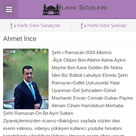
Harfe Göre Sanatçılar
Harfe Göre Şarkılar
Ahmet İnce
Şehr-i Ramazan-2016 Albümü
-Âşık Oldum Ben Allahın Adına-Aşkın
Meyine Ben Kane Geldim-Bir Nokta
İdim-Biz Bülbüli Lahutiyiz-Elveda Şehri
Ramazan-Gaflet Uykusunda Yatar
Uyanmaz-Gel Şehzadem-Gönül
Mazhardır Envarı Cemale-Gubarı Payine
Almam Cihanı-Hamdolsun-Merhaba
Şehri Ramazan-On Bir Ayın Sultanı
Ziyaretçilerimizden ricamız=Baktığınız sayfada sözleri olan
eserin videosu, videoyu yükleyen kullanıcı youtube hesabını
kapattığında silinebiliyor.Videosu olmayan eserin altına yorum