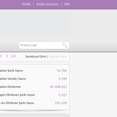
Gizlilik
Mobil Görünüm
Telif
Y
Z
0-9
Sanatçıya Göre
|
Şarkıya Göre
Y
Z
0-9
plam Şarkı Sayısı
54.700
plam Sanatçı Sayısı
3.394
oplam Dinlenme
87.498.651
gün Dinlenen Şarkı Sayısı
5.327
 Ay Dinlenen Şarkı Sayısı
292.476