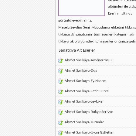
albümleri ile alak
Eserin altında 
görüntüleyebilirsiniz.
Mesela;Sevdim Seni Mabuduma etiketini tıklarsan
tıklanarak sanatçının tüm eserleri;kategori ad
tıklayarak o albümdeki tüm eserler önünüze gelir
Sanatçıya Ait Eserler
Ahmet Sarıkaya-Amenerrasulü
Ahmet Sarıkaya-Dua
Ahmet Sarıkaya-Ey Hacem
Ahmet Sarıkaya-Fetih Suresi
Ahmet Sarıkaya-Levlake
Ahmet Sarıkaya-Rukye Seriyye
Ahmet Sarıkaya-Turnalar
Ahmet Sarıkaya-Uyan Gafletten