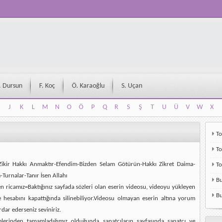
. Dursun
F. Koç
Ö. Karaoğlu
S. Uçan
J
K
L
M
N
O
Ö
P
Q
R
S
Ş
T
U
Ü
V
W
X
J
K
L
M
N
O
Ö
P
Q
R
S
Ş
T
U
Ü
V
W
X
To
To
Zikir Hakkı Anmaktır-Efendim-Bizden Selam Götürün-Hakkı Zikret Daima-
T
Turnalar-Tanır İsen Allahı
Bu
en ricamız=Baktığınız sayfada sözleri olan eserin videosu, videoyu yükleyen
Bu
e hesabını kapattığında silinebiliyor.Videosu olmayan eserin altına yorum
rdar ederseniz seviniriz.
mlerinden tamamladığımız olduğunda sanatçıların sayfasında sanatçı ve