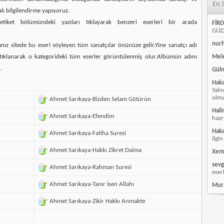
En 
alı bilgilendirme yapıyoruz.
etiket bölümündeki yazıları tıklayarak benzeri eserleri bir arada
FİRD
GÜZZ
nur
ız sitede bu eseri söyleyen tüm sanatçılar önünüze gelir.Yine sanatçı adı
ı tıklanarak o kategorideki tüm eserler görüntülenmiş olur.Albümün adını
Mele
.
Güln
Hak
Yaln
olmay
Ahmet Sarıkaya-Bizden Selam Götürün
Hali
Ahmet Sarıkaya-Efendim
hazr
Hak
Ahmet Sarıkaya-Fatiha Suresi
ilgin
Ahmet Sarıkaya-Hakkı Zikret Daima
Xem
sevg
Ahmet Sarıkaya-Rahman Suresi
eser
Ahmet Sarıkaya-Tanır İsen Allahı
Mur
Ahmet Sarıkaya-Zikir Hakkı Anmaktır