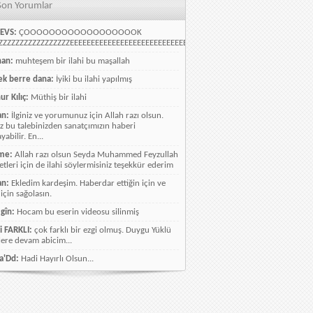
Son Yorumlar
EVS:
ÇOOOOOOOOOOOOOOOOOOK
ZZZZZZZZZZZZZZZZEEEEEEEEEEEEEEEEEEEEEEEEEEEEELLLLLLLLLLLLLLLLLLLLLLLL
han:
muhteşem bir ilahi bu maşallah
k berre dana:
İyiki bu ilahi yapılmış
ur Kılıç:
Müthiş bir ilahi
an:
İlginiz ve yorumunuz için Allah razı olsun.
ız bu talebinizden sanatçımızın haberi
abilir. En...
me:
Allah razı olsun Seyda Muhammed Feyzullah
etleri için de ilahi söylermisiniz teşekkür ederim
an:
Ekledim kardeşim. Haberdar ettiğin için ve
 için sağolasın.
gîn:
Hocam bu eserin videosu silinmiş
i FARKLI:
çok farklı bir ezgi olmuş. Duygu Yüklü
lere devam abicim...
a'Dd:
Hadi Hayırlı Olsun...