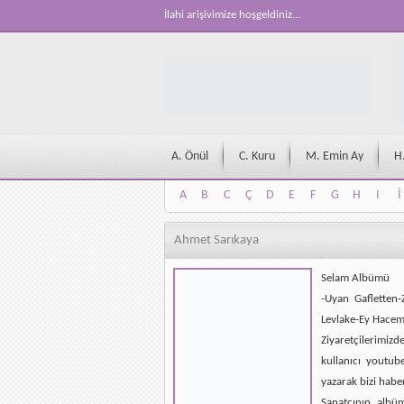
İlahi arişivimize hoşgeldiniz...
A. Önül
C. Kuru
M. Emin Ay
H
A
B
C
Ç
D
E
F
G
H
I
İ
A
B
C
Ç
D
E
F
G
H
I
İ
Ahmet Sarıkaya
Selam Albümü
-Uyan Gafletten-
Levlake-Ey Hacem-
Ziyaretçilerimizd
kullanıcı youtub
yazarak bizi habe
Sanatçının albü