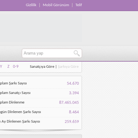
Gizlilik
Mobil Görünüm
Telif
Y
Z
0-9
Sanatçıya Göre
|
Şarkıya Göre
Y
Z
0-9
plam Şarkı Sayısı
54.670
plam Sanatçı Sayısı
3.394
oplam Dinlenme
87.465.045
gün Dinlenen Şarkı Sayısı
8.464
 Ay Dinlenen Şarkı Sayısı
259.659