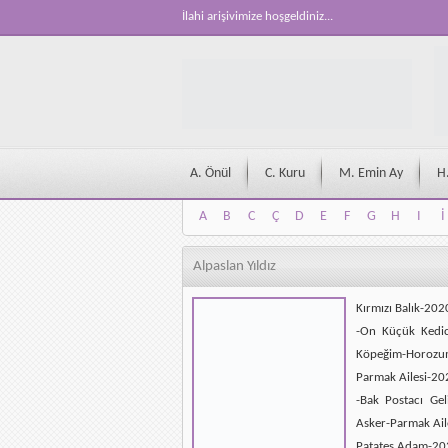
İlahi arişivimize hoşgeldiniz...
A. Önül
C. Kuru
M. Emin Ay
H
A
B
C
Ç
D
E
F
G
H
I
İ
A
B
C
Ç
D
E
F
G
H
I
İ
Alpaslan Yıldız
Kırmızı Balık-20
-On Küçük Kedici
Köpeğim-Horozum-K
Parmak Ailesi-2
-Bak Postacı Ge
Asker-Parmak Ail
Patates Adam-2