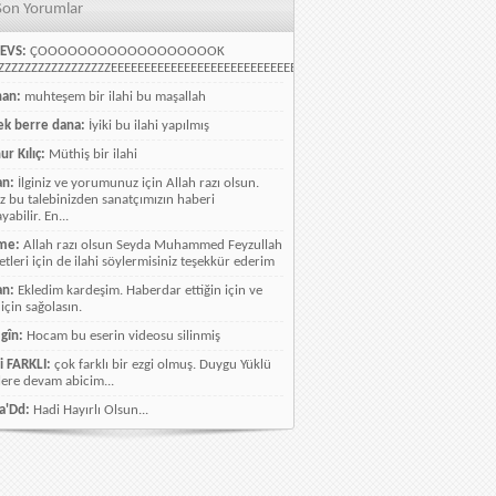
Son Yorumlar
EVS:
ÇOOOOOOOOOOOOOOOOOOK
ZZZZZZZZZZZZZZZZEEEEEEEEEEEEEEEEEEEEEEEEEEEEELLLLLLLLLLLLLLLLLLLLLLLL
han:
muhteşem bir ilahi bu maşallah
k berre dana:
İyiki bu ilahi yapılmış
ur Kılıç:
Müthiş bir ilahi
an:
İlginiz ve yorumunuz için Allah razı olsun.
ız bu talebinizden sanatçımızın haberi
abilir. En...
me:
Allah razı olsun Seyda Muhammed Feyzullah
etleri için de ilahi söylermisiniz teşekkür ederim
an:
Ekledim kardeşim. Haberdar ettiğin için ve
 için sağolasın.
gîn:
Hocam bu eserin videosu silinmiş
i FARKLI:
çok farklı bir ezgi olmuş. Duygu Yüklü
lere devam abicim...
a'Dd:
Hadi Hayırlı Olsun...