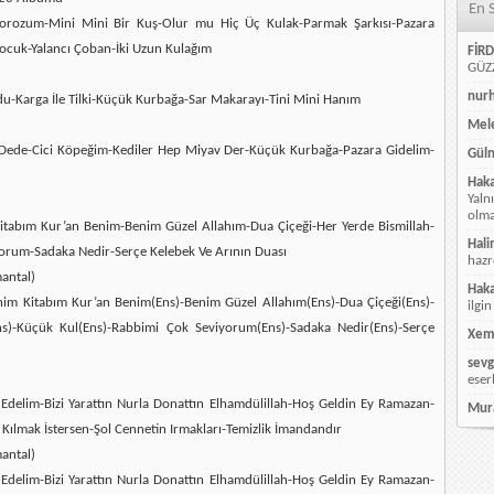
En 
orozum-Mini Mini Bir Kuş-Olur mu Hiç Üç Kulak-Parmak Şarkısı-Pazara
ocuk-Yalancı Çoban-İki Uzun Kulağım
FİRD
GÜZZ
nur
urdu-Karga İle Tilki-Küçük Kurbağa-Sar Makarayı-Tini Mini Hanım
Mele
y Dede-Cici Köpeğim-Kediler Hep Miyav Der-Küçük Kurbağa-Pazara Gidelim-
Güln
Hak
Yaln
olmay
 Kitabım Kur’an Benim-Benim Güzel Allahım-Dua Çiçeği-Her Yerde Bismillah-
Hali
yorum-Sadaka Nedir-Serçe Kelebek Ve Arının Duası
hazr
antal)
Hak
Benim Kitabım Kur’an Benim(Ens)-Benim Güzel Allahım(Ens)-Dua Çiçeği(Ens)-
ilgin
(Ens)-Küçük Kul(Ens)-Rabbimi Çok Seviyorum(Ens)-Sadaka Nedir(Ens)-Serçe
Xem
sevg
eser
Edelim-Bizi Yarattın Nurla Donattın Elhamdülillah-Hoş Geldin Ey Ramazan-
Mur
 Kılmak İstersen-Şol Cennetin Irmakları-Temizlik İmandandır
antal)
Edelim-Bizi Yarattın Nurla Donattın Elhamdülillah-Hoş Geldin Ey Ramazan-