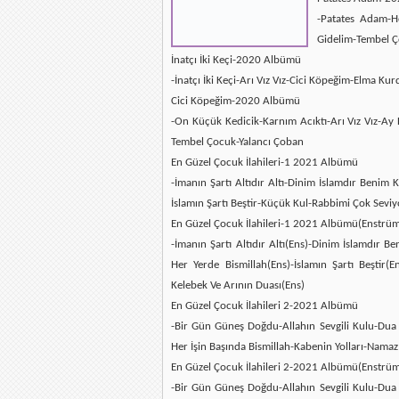
-Patates Adam-H
Gidelim-Tembel Ç
İnatçı İki Keçi-2020 Albümü
-İnatçı İki Keçi-Arı Vız Vız-Cici Köpeğim-Elma K
Cici Köpeğim-2020 Albümü
-On Küçük Kedicik-Karnım Acıktı-Arı Vız Vız-A
Tembel Çocuk-Yalancı Çoban
En Güzel Çocuk İlahileri-1 2021 Albümü
-İmanın Şartı Altıdır Altı-Dinim İslamdır Benim
İslamın Şartı Beştir-Küçük Kul-Rabbimi Çok Sevi
En Güzel Çocuk İlahileri-1 2021 Albümü(Enstrüm
-İmanın Şartı Altıdır Altı(Ens)-Dinim İslamdır 
Her Yerde Bismillah(Ens)-İslamın Şartı Beştir
Kelebek Ve Arının Duası(Ens)
En Güzel Çocuk İlahileri 2-2021 Albümü
-Bir Gün Güneş Doğdu-Allahın Sevgili Kulu-Dua 
Her İşin Başında Bismillah-Kabenin Yolları-Namaz
En Güzel Çocuk İlahileri 2-2021 Albümü(Enstrüm
-Bir Gün Güneş Doğdu-Allahın Sevgili Kulu-Dua 