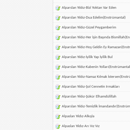
Alparslan Yıldız-Bizi Yoktan Var Eden
Alparslan Yıldız-Dua Edelim(Enstrümantal)
Alparslan Yıldız-Güzel Peygamberim
Alparslan Yıldız-Her İşin Başında Bismillah(E
Alparslan Yıldız-Hoş Geldin Ey Ramazan(Enst
Alparslan Yıldız-İyilik Yap İyilik Bul
Alparslan Yıldız-Kabenin Yolları(Enstrümantal
Alparslan Yıldız-Namaz Kılmak İstersen(Enst
Alparslan Yıldız-Şol Cennetin Irmakları
Alparslan Yıldız-Şükür Elhamdülillah
Alparslan Yıldız-Temizlik İmandandır(Enstrüm
Alpaslan Yıldız-Alkışla
Alpaslan Yıldız-Arı Vız Vız