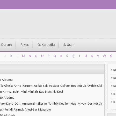
. Dursun
F. Koç
Ö. Karaoğlu
S. Uçan
J
K
L
M
N
O
Ö
P
Q
R
S
Ş
T
U
Ü
V
W
X
J
K
L
M
N
O
Ö
P
Q
R
S
Ş
T
U
Ü
V
W
X
To
To
20 Albümü
k-Alkışla-Anne Karnım Acıktı-Bak Postacı Geliyor-Beş Küçük Ördek-Cici
T
ırmızı Balık-Mini Mini Bir Kuş-İnatçı İki Keçi
Bu
020 Albümü
Bu
liyor-Daha Dün Annemizin-Ellerim Tombik-Kediler Hep Miyav Der-Küçük
esi-Renkli Parmak Ailesi-Sar Makarayı
020 Albümü