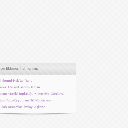
Son Eklenen İlahilerimiz
f Sound-Hak'tan Yana
ekir Atalay-Hazreti Osman
elam Musiki Topluluğu-Kılmış Esir Gönlümü
afa Tatcı-Eyyub'am Dil Mübtelayam
llah Tamamlar-İbtilayı Aşkdan