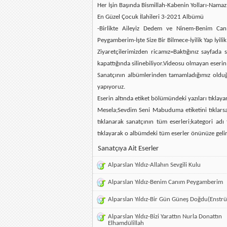
Her İşin Başında Bismillah-Kabenin Yolları-Namaz
En Güzel Çocuk İlahileri 3-2021 Albümü
-Birlikte Aileyiz Dedem ve Ninem-Benim Ca
Peygamberim-İşte Size Bir Bilmece-İyilik Yap İy
Ziyaretçilerimizden ricamız=Baktığınız sayfada
kapattığında silinebiliyor.Videosu olmayan eserin
Sanatçının albümlerinden tamamladığımız olduğun
yapıyoruz.
Eserin altında etiket bölümündeki yazıları tıklaya
Mesela;Sevdim Seni Mabuduma etiketini tıklarsan
tıklanarak sanatçının tüm eserleri;kategori ad
tıklayarak o albümdeki tüm eserler önünüze gelir
Sanatçıya Ait Eserler
Alparslan Yıldız-Allahın Sevgili Kulu
Alparslan Yıldız-Benim Canım Peygamberim
Alparslan Yıldız-Bir Gün Güneş Doğdu(Enstr
Alparslan Yıldız-Bizi Yarattın Nurla Donattın
Elhamdülillah