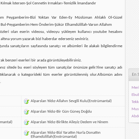
 Kılmak İstersen-Şol Cennetin Irmakları-Temizlik İmandandır
nım Peygamberim-Bizi Yoktan Var Eden-Ey Müslüman Ahlaklı Ol-Güzel
ilik Bul-Peygamberim Hem Önderim-Şükür Elhamdülillah-Varsın Allahım
 sözleri olan eserin videosu, videoyu yükleyen kullanıcı youtube hesabını
 altına yorum yazarak bizi haberdar ederseniz seviniriz.
da sanatçıların sayfasında sanatçı ve albümleri ile alakalı bilgilendirme
rak benzeri eserleri bir arada görüntüleyebilirsiniz.
ız sitede bu eseri söyleyen tüm sanatçılar önünüze gelir.Yine sanatçı adı
En 
ı tıklanarak o kategorideki tüm eserler görüntülenmiş olur.Albümün adını
.
Meri
Ebub
Alparslan Yıldız-Allahın Sevgili Kulu(Enstrümantal)
Tekk
Must
Alparslan Yıldız-Bir Gün Güneş Doğdu
Abdu
ümantal)
Alparslan Yıldız-Birlikte Aileyiz Dedem ve Ninem
Alparslan Yıldız-Bizi Yarattın Nurla Donattın
Elhamdülillah(Enstrümantal)