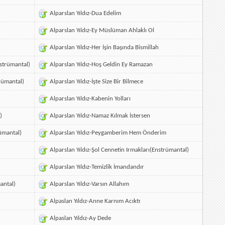
Alparslan Yıldız-Dua Edelim
Alparslan Yıldız-Ey Müslüman Ahlaklı Ol
Alparslan Yıldız-Her İşin Başında Bismillah
nstrümantal)
Alparslan Yıldız-Hoş Geldin Ey Ramazan
rümantal)
Alparslan Yıldız-İşte Size Bir Bilmece
Alparslan Yıldız-Kabenin Yolları
)
Alparslan Yıldız-Namaz Kılmak İstersen
rümantal)
Alparslan Yıldız-Peygamberim Hem Önderim
Alparslan Yıldız-Şol Cennetin Irmakları(Enstrümantal)
Alparslan Yıldız-Temizlik İmandandır
antal)
Alparslan Yıldız-Varsın Allahım
Alpaslan Yıldız-Anne Karnım Acıktı
Alpaslan Yıldız-Ay Dede