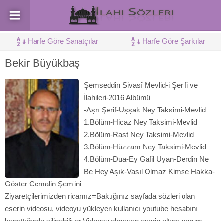
Harfe Göre Sanatçılar
Harfe Göre Şarkılar
Bekir Büyükbaş
Şemseddin Sivasî Mevlid-i Şerifi ve
İlahileri-2016 Albümü
-Aşrı Şerif-Uşşak Ney Taksimi-Mevlid
1.Bölüm-Hicaz Ney Taksimi-Mevlid
2.Bölüm-Rast Ney Taksimi-Mevlid
3.Bölüm-Hüzzam Ney Taksimi-Mevlid
4.Bölüm-Dua-Ey Gafil Uyan-Derdin Ne
Be Hey Aşık-Vasıl Olmaz Kimse Hakka-
Göster Cemalin Şem’ini
Ziyaretçilerimizden ricamız=Baktığınız sayfada sözleri olan
eserin videosu, videoyu yükleyen kullanıcı youtube hesabını
kapattığında silinebiliyor.Videosu olmayan eserin altına yorum