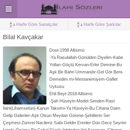
Harfe Göre Sanatçılar
Harfe Göre Şarkılar
Bilal Kavçakar
Dost-1998 Albümü
-Ya Rasulallah-Gönülden Diyelim-Kabe
Yolları-Göçtü Kervan-Erler Demine-Bu
Aşk Bir Bahri Ummandır-Gel Gör Beni-
Demedim mi-Mestanemiyem-Gaflet
Uykusu
Ehli Beyt-2018 Albümü
-Şah Hüseyin-Medet Senden-Rast
İlahi(Lihamsetün)-Kanun Taksimi-Ya Hüseyin-Bu Cihana Daim
Gelip Gidenler-Aşk Olsun Meydan Görene-Şehitlerin Ser
Çeşmesi-Zümrei Nacileriz-Safa Geldin Erenler-Dün Gece Seyrim
İçinde-Önüme Bir Cebel Düştü-İptidadan Yol Sorarsan–Cihanın