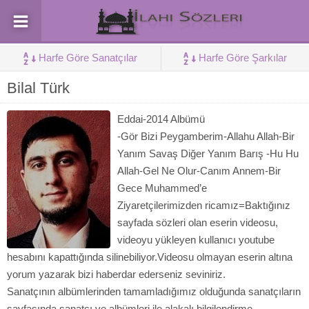
Harfe Göre Sanatçılar
Harfe Göre Şarkılar
Bilal Türk
Eddai-2014 Albümü
-Gör Bizi Peygamberim-Allahu Allah-Bir
Yanım Savaş Diğer Yanım Barış -Hu Hu
Allah-Gel Ne Olur-Canım Annem-Bir
Gece Muhammed’e
Ziyaretçilerimizden ricamız=Baktığınız
sayfada sözleri olan eserin videosu,
videoyu yükleyen kullanıcı youtube
hesabını kapattığında silinebiliyor.Videosu olmayan eserin altına
yorum yazarak bizi haberdar ederseniz seviniriz.
Sanatçının albümlerinden tamamladığımız olduğunda sanatçıların
sayfasında sanatçı ve albümleri ile alakalı bilgilendirme