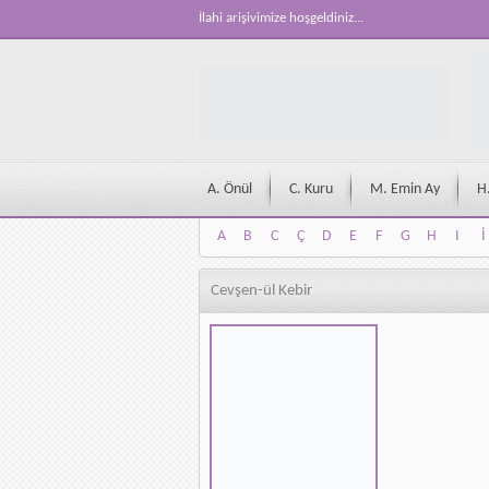
İlahi arişivimize hoşgeldiniz...
A. Önül
C. Kuru
M. Emin Ay
H
A
B
C
Ç
D
E
F
G
H
I
İ
A
B
C
Ç
D
E
F
G
H
I
İ
Cevşen-ül Kebir