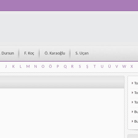
. Dursun
F. Koç
Ö. Karaoğlu
S. Uçan
J
K
L
M
N
O
Ö
P
Q
R
S
Ş
T
U
Ü
V
W
X
J
K
L
M
N
O
Ö
P
Q
R
S
Ş
T
U
Ü
V
W
X
To
To
T
Bu
Bu