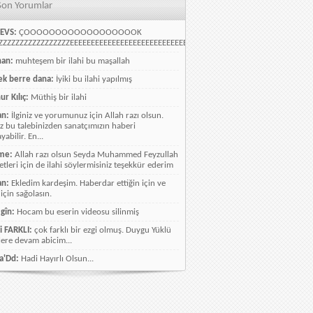
Son Yorumlar
EVS:
ÇOOOOOOOOOOOOOOOOOOK
ZZZZZZZZZZZZZZZZEEEEEEEEEEEEEEEEEEEEEEEEEEEEELLLLLLLLLLLLLLLLLLLLLLLL
han:
muhteşem bir ilahi bu maşallah
k berre dana:
İyiki bu ilahi yapılmış
ur Kılıç:
Müthiş bir ilahi
an:
İlginiz ve yorumunuz için Allah razı olsun.
ız bu talebinizden sanatçımızın haberi
abilir. En...
me:
Allah razı olsun Seyda Muhammed Feyzullah
etleri için de ilahi söylermisiniz teşekkür ederim
an:
Ekledim kardeşim. Haberdar ettiğin için ve
 için sağolasın.
gîn:
Hocam bu eserin videosu silinmiş
i FARKLI:
çok farklı bir ezgi olmuş. Duygu Yüklü
lere devam abicim...
a'Dd:
Hadi Hayırlı Olsun...