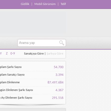
Gizlilik
Mobil Görünüm
Telif
Y
Z
0-9
Sanatçıya Göre
|
Şarkıya Göre
Y
Z
0-9
plam Şarkı Sayısı
54.700
plam Sanatçı Sayısı
3.394
oplam Dinlenme
87.497.684
gün Dinlenen Şarkı Sayısı
4.367
 Ay Dinlenen Şarkı Sayısı
291.516