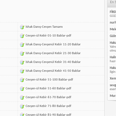
En 
FİRD
GÜZZ
nur
İshak Danış-Cevşen Tamamı
Mele
Cevşen-ül Kebir 01-10 Bablar-pdf
Güln
Hak
İshak Danış-Cevşenül Kebir 11-20 Bablar
Yaln
olmay
İshak Danış-Cevşenül Kebir 21-30 Bablar
Hali
hazr
İshak Danış-Cevşenül Kebir 31-40 Bablar
Hak
İshak Danış-Cevşenül Kebir 41-50 Bablar
ilgin
Xem
Cevşen-ül Kebir 51-100 Bablar-pdf
sevg
Cevşen-ül Kebir 51-60 Bablar-pdf
eser
Mur
Cevşen-ül Kebir 61-70 Bablar-pdf
Cevşen-ül Kebir 71-80 Bablar-pdf
Cevşen-ül Kebir 81-90 Bablar-pdf