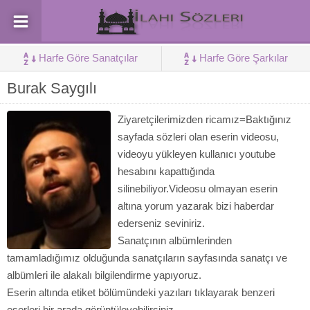
Harfe Göre Sanatçılar
Harfe Göre Şarkılar
Burak Saygılı
Ziyaretçilerimizden ricamız=Baktığınız
sayfada sözleri olan eserin videosu,
videoyu yükleyen kullanıcı youtube
hesabını kapattığında
silinebiliyor.Videosu olmayan eserin
altına yorum yazarak bizi haberdar
ederseniz seviniriz.
Sanatçının albümlerinden
tamamladığımız olduğunda sanatçıların sayfasında sanatçı ve
albümleri ile alakalı bilgilendirme yapıyoruz.
Eserin altında etiket bölümündeki yazıları tıklayarak benzeri
eserleri bir arada görüntüleyebilirsiniz.