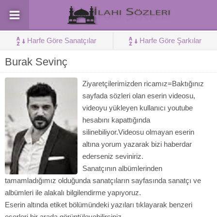
Harfe Göre Sanatçılar
Harfe Göre Şarkılar
Burak Sevinç
Ziyaretçilerimizden ricamız=Baktığınız
sayfada sözleri olan eserin videosu,
videoyu yükleyen kullanıcı youtube
hesabını kapattığında
silinebiliyor.Videosu olmayan eserin
altına yorum yazarak bizi haberdar
ederseniz seviniriz.
Sanatçının albümlerinden
tamamladığımız olduğunda sanatçıların sayfasında sanatçı ve
albümleri ile alakalı bilgilendirme yapıyoruz.
Eserin altında etiket bölümündeki yazıları tıklayarak benzeri
eserleri bir arada görüntüleyebilirsiniz.