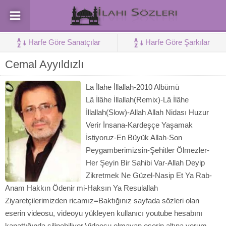
Harfe Göre Sanatçılar
Harfe Göre Şarkılar
Cemal Ayyıldızlı
La İlahe İllallah-2010 Albümü
Lâ İlâhe İllallah(Remix)-Lâ İlâhe
İllallah(Slow)-Allah Allah Nidası Huzur
Verir İnsana-Kardeşçe Yaşamak
İstiyoruz-En Büyük Allah-Son
Peygamberimizsin-Şehitler Ölmezler-
Her Şeyin Bir Sahibi Var-Allah Deyip
Zikretmek Ne Güzel-Nasip Et Ya Rab-
Anam Hakkın Ödenir mi-Haksın Ya Resulallah
Ziyaretçilerimizden ricamız=Baktığınız sayfada sözleri olan
eserin videosu, videoyu yükleyen kullanıcı youtube hesabını
kapattığında silinebiliyor.Videosu olmayan eserin altına yorum