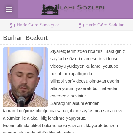
Harfe Göre Sanatçılar
Harfe Göre Şarkılar
Burhan Bozkurt
Ziyaretçilerimizden ricamız=Baktığınız
sayfada sözleri olan eserin videosu,
videoyu yükleyen kullanıcı youtube
hesabını kapattığında
silinebiliyor.Videosu olmayan eserin
altına yorum yazarak bizi haberdar
ederseniz seviniriz.
Sanatçının albümlerinden
tamamladığımız olduğunda sanatçıların sayfasında sanatçı ve
albümleri ile alakalı bilgilendirme yapıyoruz.
Eserin altında etiket bölümündeki yazıları tıklayarak benzeri
eserleri bir arada görüntüleyebilirsiniz.