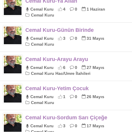
Cemal Kuru-Ya Allah
Cemal Kuru
4
0
1 Haziran
Cemal Kuru
Cemal Kuru-Günün Birinde
Cemal Kuru
3
0
31 Mayıs
Cemal Kuru
Cemal Kuru-Arayu Arayu
Cemal Kuru
6
0
27 Mayıs
Cemal Kuru Hac/Umre İlahileri
Cemal Kuru-Yetim Çocuk
Cemal Kuru
1
0
26 Mayıs
Cemal Kuru
Cemal Kuru-Sordum Sarı Çiçeğe
Cemal Kuru
3
0
17 Mayıs
Cemal Kuru