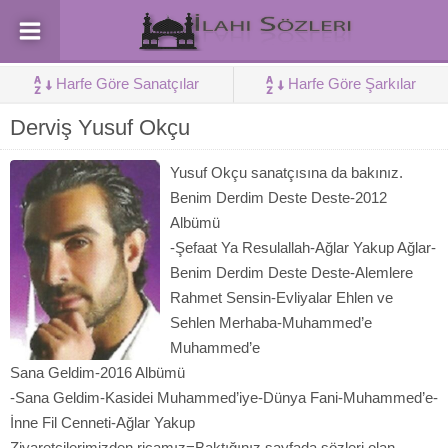
Harfe Göre Sanatçılar
Harfe Göre Şarkılar
Derviş Yusuf Okçu
Yusuf Okçu sanatçısına da bakınız.
Benim Derdim Deste Deste-2012
Albümü
-Şefaat Ya Resulallah-Ağlar Yakup Ağlar-
Benim Derdim Deste Deste-Alemlere
Rahmet Sensin-Evliyalar Ehlen ve
Sehlen Merhaba-Muhammed’e
Muhammed’e
Sana Geldim-2016 Albümü
-Sana Geldim-Kasidei Muhammed’iye-Dünya Fani-Muhammed’e-
İnne Fil Cenneti-Ağlar Yakup
Ziyaretçilerimizden ricamız=Baktığınız sayfada sözleri olan