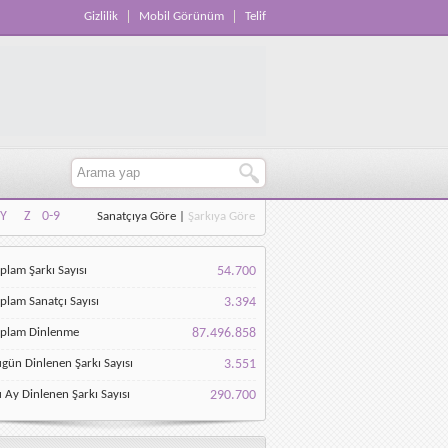
Gizlilik
Mobil Görünüm
Telif
Y
Z
0-9
Sanatçıya Göre
|
Şarkıya Göre
Y
Z
0-9
plam Şarkı Sayısı
54.700
plam Sanatçı Sayısı
3.394
oplam Dinlenme
87.496.858
gün Dinlenen Şarkı Sayısı
3.551
 Ay Dinlenen Şarkı Sayısı
290.700