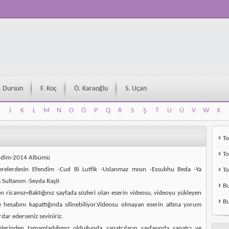
. Dursun
F. Koç
Ö. Karaoğlu
S. Uçan
J
K
L
M
N
O
Ö
P
Q
R
S
Ş
T
U
Ü
V
W
X
J
K
L
M
N
O
Ö
P
Q
R
S
Ş
T
U
Ü
V
W
X
To
To
endim-2014 Albümü
erelerdesin Efendim -Cud Bi Lutfik -Uslanmaz mısın -Essubhu Beda -Ya
T
 Sultanım -Seyda Raşit
Bu
en ricamız=Baktığınız sayfada sözleri olan eserin videosu, videoyu yükleyen
Bu
e hesabını kapattığında silinebiliyor.Videosu olmayan eserin altına yorum
rdar ederseniz seviniriz.
mlerinden tamamladığımız olduğunda sanatçıların sayfasında sanatçı ve