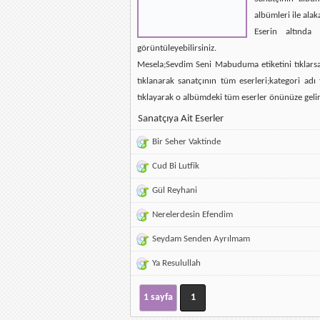
albümleri ile alak
Eserin altında 
görüntüleyebilirsiniz.
Mesela;Sevdim Seni Mabuduma etiketini tıklarsan
tıklanarak sanatçının tüm eserleri;kategori ad
tıklayarak o albümdeki tüm eserler önünüze gelir
Sanatçıya Ait Eserler
Bir Seher Vaktinde
Cud Bi Lutfik
Gül Reyhani
Nerelerdesin Efendim
Seydam Senden Ayrılmam
Ya Resulullah
1 sayfa
1