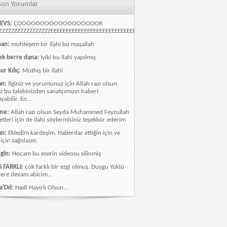
Son Yorumlar
EVS:
ÇOOOOOOOOOOOOOOOOOOK
ZZZZZZZZZZZZZZZZEEEEEEEEEEEEEEEEEEEEEEEEEEEEELLLLLLLLLLLLLLLLLLLLLLLL
han:
muhteşem bir ilahi bu maşallah
k berre dana:
İyiki bu ilahi yapılmış
ur Kılıç:
Müthiş bir ilahi
an:
İlginiz ve yorumunuz için Allah razı olsun.
ız bu talebinizden sanatçımızın haberi
abilir. En...
me:
Allah razı olsun Seyda Muhammed Feyzullah
etleri için de ilahi söylermisiniz teşekkür ederim
an:
Ekledim kardeşim. Haberdar ettiğin için ve
 için sağolasın.
gîn:
Hocam bu eserin videosu silinmiş
i FARKLI:
çok farklı bir ezgi olmuş. Duygu Yüklü
lere devam abicim...
a'Dd:
Hadi Hayırlı Olsun...