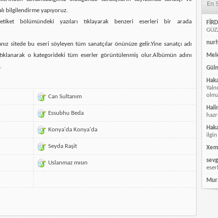
En 
alı bilgilendirme yapıyoruz.
etiket bölümündeki yazıları tıklayarak benzeri eserleri bir arada
FİRD
GÜZZ
nur
ız sitede bu eseri söyleyen tüm sanatçılar önünüze gelir.Yine sanatçı adı
ı tıklanarak o kategorideki tüm eserler görüntülenmiş olur.Albümün adını
Mele
.
Güln
Hak
Yaln
olmay
Can Sultanım
Hali
Essubhu Beda
hazr
Hak
Konya'da Konya'da
ilgin
Seyda Raşit
Xem
sevg
Uslanmaz mısın
eser
Mur