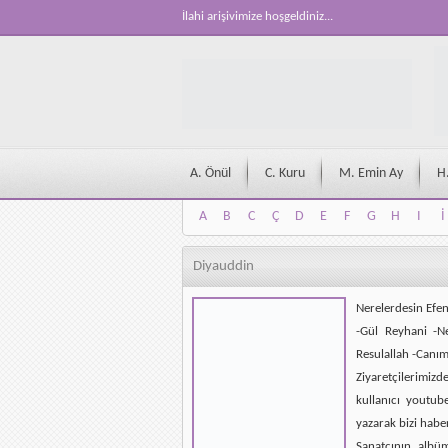
İlahi arişivimize hoşgeldiniz...
A. Önül
C. Kuru
M. Emin Ay
H
A
B
C
Ç
D
E
F
G
H
I
İ
A
B
C
Ç
D
E
F
G
H
I
İ
Diyauddin
Nerelerdesin Ef
-Gül Reyhani -N
Resulallah -Canım
Ziyaretçilerimizd
kullanıcı youtub
yazarak bizi habe
Sanatçının albü