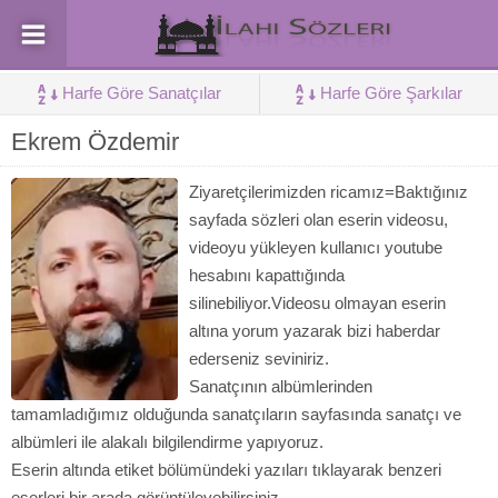
Harfe Göre Sanatçılar
Harfe Göre Şarkılar
Ekrem Özdemir
Ziyaretçilerimizden ricamız=Baktığınız
sayfada sözleri olan eserin videosu,
videoyu yükleyen kullanıcı youtube
hesabını kapattığında
silinebiliyor.Videosu olmayan eserin
altına yorum yazarak bizi haberdar
ederseniz seviniriz.
Sanatçının albümlerinden
tamamladığımız olduğunda sanatçıların sayfasında sanatçı ve
albümleri ile alakalı bilgilendirme yapıyoruz.
Eserin altında etiket bölümündeki yazıları tıklayarak benzeri
eserleri bir arada görüntüleyebilirsiniz.