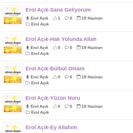
Erol Açık-Sana Geliyorum
Erol Açık
1
0
19 Haziran
Erol Açık
Erol Açık-Hak Yolunda Allah
Erol Açık
0
0
19 Haziran
Erol Açık
Erol Açık-Bülbül Olsam
Erol Açık
0
0
19 Haziran
Erol Açık
Erol Açık-Yüzün Nuru
Erol Açık
0
0
19 Haziran
Erol Açık
Erol Açık-Ey Allahım