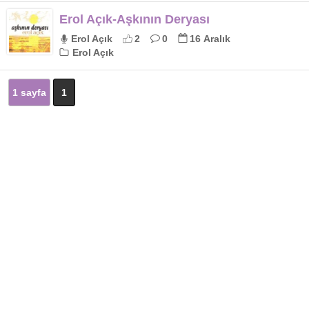
Erol Açık-Aşkının Deryası
Erol Açık
2
0
16 Aralık
Erol Açık
1 sayfa
1