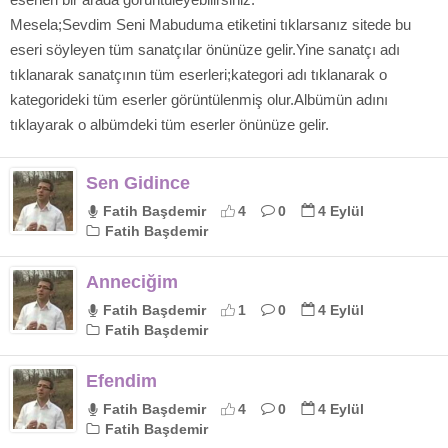
Mesela;Sevdim Seni Mabuduma etiketini tıklarsanız sitede bu
eseri söyleyen tüm sanatçılar önünüze gelir.Yine sanatçı adı
tıklanarak sanatçının tüm eserleri;kategori adı tıklanarak o
kategorideki tüm eserler görüntülenmiş olur.Albümün adını
tıklayarak o albümdeki tüm eserler önünüze gelir.
Sen Gidince
Fatih Başdemir
4
0
4 Eylül
Fatih Başdemir
Anneciğim
Fatih Başdemir
1
0
4 Eylül
Fatih Başdemir
Efendim
Fatih Başdemir
4
0
4 Eylül
Fatih Başdemir