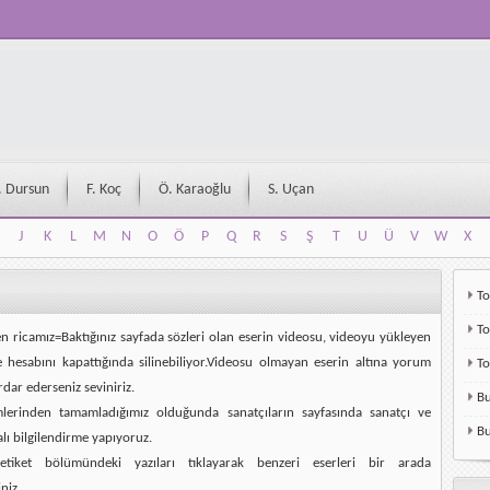
. Dursun
F. Koç
Ö. Karaoğlu
S. Uçan
J
K
L
M
N
O
Ö
P
Q
R
S
Ş
T
U
Ü
V
W
X
J
K
L
M
N
O
Ö
P
Q
R
S
Ş
T
U
Ü
V
W
X
To
To
en ricamız=Baktığınız sayfada sözleri olan eserin videosu, videoyu yükleyen
e hesabını kapattığında silinebiliyor.Videosu olmayan eserin altına yorum
T
rdar ederseniz seviniriz.
Bu
mlerinden tamamladığımız olduğunda sanatçıların sayfasında sanatçı ve
Bu
alı bilgilendirme yapıyoruz.
etiket bölümündeki yazıları tıklayarak benzeri eserleri bir arada
niz.