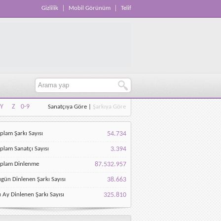
Gizlilik
Mobil Görünüm
Telif
Y
Z
0-9
Sanatçıya Göre
|
Şarkıya Göre
Y
Z
0-9
plam Şarkı Sayısı
54.734
plam Sanatçı Sayısı
3.394
oplam Dinlenme
87.532.957
gün Dinlenen Şarkı Sayısı
38.663
 Ay Dinlenen Şarkı Sayısı
325.810