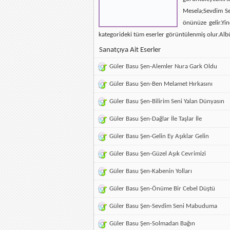
Mesela;Sevdim Se
önünüze gelir.Yin
kategorideki tüm eserler görüntülenmiş olur.Alb
Sanatçıya Ait Eserler
Güler Basu Şen-Alemler Nura Gark Oldu
Güler Basu Şen-Ben Melamet Hırkasını
Güler Basu Şen-Bilirim Seni Yalan Dünyasın
Güler Basu Şen-Dağlar İle Taşlar İle
Güler Basu Şen-Gelin Ey Aşıklar Gelin
Güler Basu Şen-Güzel Aşık Cevrimizi
Güler Basu Şen-Kabenin Yolları
Güler Basu Şen-Önüme Bir Cebel Düştü
Güler Basu Şen-Sevdim Seni Mabuduma
Güler Basu Şen-Solmadan Bağın