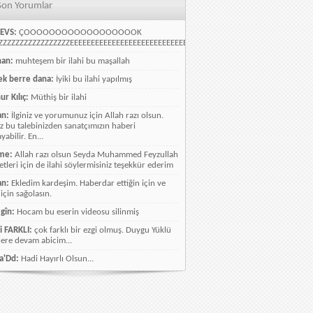
Son Yorumlar
EVS:
ÇOOOOOOOOOOOOOOOOOOK
ZZZZZZZZZZZZZZZZEEEEEEEEEEEEEEEEEEEEEEEEEEEEELLLLLLLLLLLLLLLLLLLLLLLL
han:
muhteşem bir ilahi bu maşallah
k berre dana:
İyiki bu ilahi yapılmış
ur Kılıç:
Müthiş bir ilahi
an:
İlginiz ve yorumunuz için Allah razı olsun.
ız bu talebinizden sanatçımızın haberi
abilir. En...
me:
Allah razı olsun Seyda Muhammed Feyzullah
etleri için de ilahi söylermisiniz teşekkür ederim
an:
Ekledim kardeşim. Haberdar ettiğin için ve
 için sağolasın.
gîn:
Hocam bu eserin videosu silinmiş
i FARKLI:
çok farklı bir ezgi olmuş. Duygu Yüklü
lere devam abicim...
a'Dd:
Hadi Hayırlı Olsun...