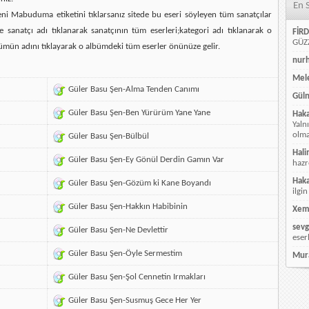
En 
ni Mabuduma etiketini tıklarsanız sitede bu eseri söyleyen tüm sanatçılar
e sanatçı adı tıklanarak sanatçının tüm eserleri;kategori adı tıklanarak o
FİRD
GÜZZ
ümün adını tıklayarak o albümdeki tüm eserler önünüze gelir.
nur
Mele
Güler Basu Şen-Alma Tenden Canımı
Güln
Güler Basu Şen-Ben Yürürüm Yane Yane
Hak
Yaln
olmay
Güler Basu Şen-Bülbül
Hali
Güler Basu Şen-Ey Gönül Derdin Gamın Var
hazr
Hak
Güler Basu Şen-Gözüm ki Kane Boyandı
ilgin
Güler Basu Şen-Hakkın Habibinin
Xem
sevg
Güler Basu Şen-Ne Devlettir
eser
Güler Basu Şen-Öyle Sermestim
Mur
Güler Basu Şen-Şol Cennetin Irmakları
Güler Basu Şen-Susmuş Gece Her Yer