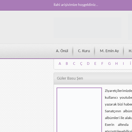
İlahi arişivimize hoşgeldiniz...
A. Önül
C. Kuru
M. Emin Ay
H
A
B
C
Ç
D
E
F
G
H
I
İ
A
B
C
Ç
D
E
F
G
H
I
İ
Güler Basu Şen
Ziyaretçilerimizd
kullanıcı youtub
yazarak bizi habe
Sanatçının albü
albümleri ile alak
Eserin altında 
görüntüleyebilirsi