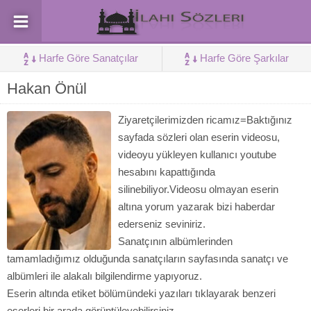
Harfe Göre Sanatçılar
Harfe Göre Şarkılar
Hakan Önül
Ziyaretçilerimizden ricamız=Baktığınız
sayfada sözleri olan eserin videosu,
videoyu yükleyen kullanıcı youtube
hesabını kapattığında
silinebiliyor.Videosu olmayan eserin
altına yorum yazarak bizi haberdar
ederseniz seviniriz.
Sanatçının albümlerinden
tamamladığımız olduğunda sanatçıların sayfasında sanatçı ve
albümleri ile alakalı bilgilendirme yapıyoruz.
Eserin altında etiket bölümündeki yazıları tıklayarak benzeri
eserleri bir arada görüntüleyebilirsiniz.