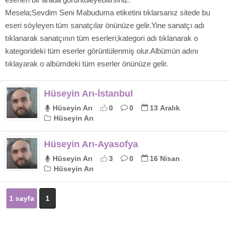
Mesela;Sevdim Seni Mabuduma etiketini tıklarsanız sitede bu
eseri söyleyen tüm sanatçılar önünüze gelir.Yine sanatçı adı
tıklanarak sanatçının tüm eserleri;kategori adı tıklanarak o
kategorideki tüm eserler görüntülenmiş olur.Albümün adını
tıklayarak o albümdeki tüm eserler önünüze gelir.
Hüseyin Arı-İstanbul
Hüseyin Arı
0
0
13 Aralık
Hüseyin Arı
Hüseyin Arı-Ayasofya
Hüseyin Arı
3
0
16 Nisan
Hüseyin Arı
1 sayfa
1