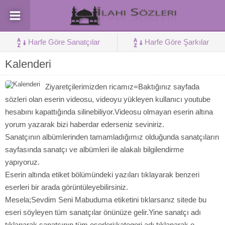
Harfe Göre Sanatçılar
Harfe Göre Şarkılar
Kalenderi
Ziyaretçilerimizden ricamız=Baktığınız sayfada
sözleri olan eserin videosu, videoyu yükleyen kullanıcı youtube
hesabını kapattığında silinebiliyor.Videosu olmayan eserin altına
yorum yazarak bizi haberdar ederseniz seviniriz.
Sanatçının albümlerinden tamamladığımız olduğunda sanatçıların
sayfasında sanatçı ve albümleri ile alakalı bilgilendirme
yapıyoruz.
Eserin altında etiket bölümündeki yazıları tıklayarak benzeri
eserleri bir arada görüntüleyebilirsiniz.
Mesela;Sevdim Seni Mabuduma etiketini tıklarsanız sitede bu
eseri söyleyen tüm sanatçılar önünüze gelir.Yine sanatçı adı
tıklanarak sanatçının tüm eserleri;kategori adı tıklanarak o