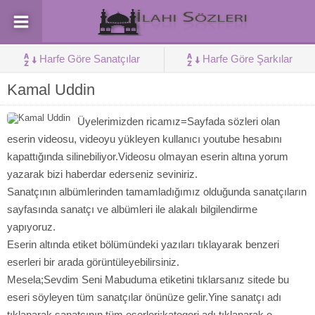
Harfe Göre Sanatçılar
Harfe Göre Şarkılar
Kamal Uddin
Üyelerimizden ricamız=Sayfada sözleri olan
eserin videosu, videoyu yükleyen kullanıcı youtube hesabını
kapattığında silinebiliyor.Videosu olmayan eserin altına yorum
yazarak bizi haberdar ederseniz seviniriz.
Sanatçının albümlerinden tamamladığımız olduğunda sanatçıların
sayfasında sanatçı ve albümleri ile alakalı bilgilendirme
yapıyoruz.
Eserin altında etiket bölümündeki yazıları tıklayarak benzeri
eserleri bir arada görüntüleyebilirsiniz.
Mesela;Sevdim Seni Mabuduma etiketini tıklarsanız sitede bu
eseri söyleyen tüm sanatçılar önünüze gelir.Yine sanatçı adı
tıklanarak sanatçının tüm eserleri;kategori adı tıklanarak o