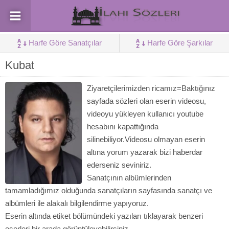
Harfe Göre Sanatçılar
Harfe Göre Şarkılar
Kubat
Ziyaretçilerimizden ricamız=Baktığınız
sayfada sözleri olan eserin videosu,
videoyu yükleyen kullanıcı youtube
hesabını kapattığında
silinebiliyor.Videosu olmayan eserin
altına yorum yazarak bizi haberdar
ederseniz seviniriz.
Sanatçının albümlerinden
tamamladığımız olduğunda sanatçıların sayfasında sanatçı ve
albümleri ile alakalı bilgilendirme yapıyoruz.
Eserin altında etiket bölümündeki yazıları tıklayarak benzeri
eserleri bir arada görüntüleyebilirsiniz.