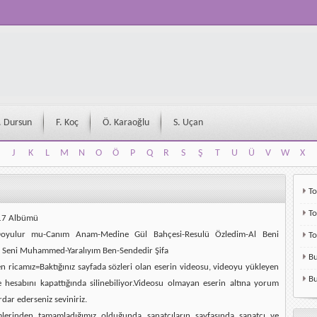
. Dursun
F. Koç
Ö. Karaoğlu
S. Uçan
J
K
L
M
N
O
Ö
P
Q
R
S
Ş
T
U
Ü
V
W
X
J
K
L
M
N
O
Ö
P
Q
R
S
Ş
T
U
Ü
V
W
X
To
To
017 Albümü
yulur mu-Canım Anam-Medine Gül Bahçesi-Resulü Özledim-Al Beni
T
 Seni Muhammed-Yaralıyım Ben-Sendedir Şifa
Bu
en ricamız=Baktığınız sayfada sözleri olan eserin videosu, videoyu yükleyen
Bu
e hesabını kapattığında silinebiliyor.Videosu olmayan eserin altına yorum
rdar ederseniz seviniriz.
mlerinden tamamladığımız olduğunda sanatçıların sayfasında sanatçı ve