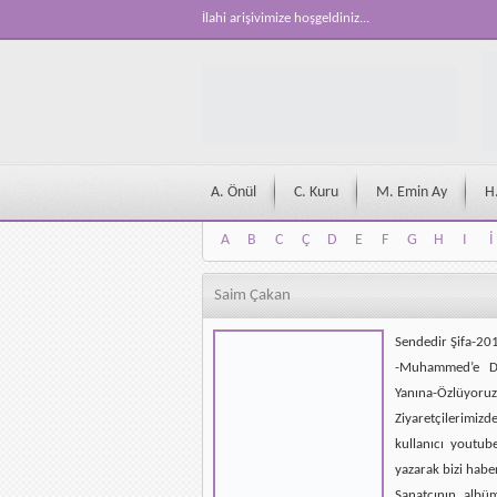
İlahi arişivimize hoşgeldiniz...
A. Önül
C. Kuru
M. Emin Ay
H
A
B
C
Ç
D
E
F
G
H
I
İ
A
B
C
Ç
D
E
F
G
H
I
İ
Saim Çakan
Sendedir Şifa-2
-Muhammed’e Do
Yanına-Özlüyoruz
Ziyaretçilerimizd
kullanıcı youtub
yazarak bizi habe
Sanatçının albü