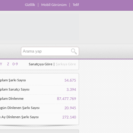
Gizlilik
Mobil Görünüm
Telif
Y
Z
0-9
Sanatçıya Göre
|
Şarkıya Göre
Y
Z
0-9
plam Şarkı Sayısı
54.675
plam Sanatçı Sayısı
3.394
oplam Dinlenme
87.477.769
gün Dinlenen Şarkı Sayısı
20.945
 Ay Dinlenen Şarkı Sayısı
272.140