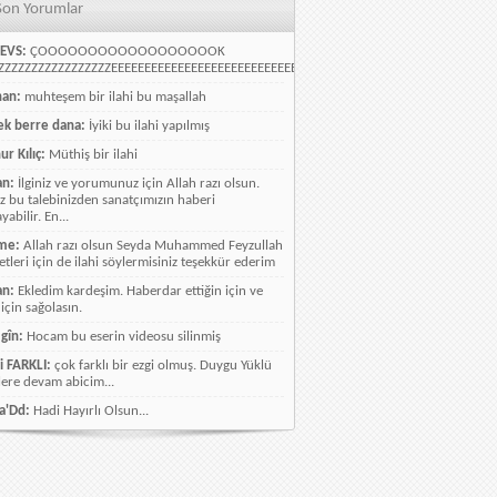
Son Yorumlar
EVS:
ÇOOOOOOOOOOOOOOOOOOK
ZZZZZZZZZZZZZZZZEEEEEEEEEEEEEEEEEEEEEEEEEEEEELLLLLLLLLLLLLLLLLLLLLLLL
han:
muhteşem bir ilahi bu maşallah
k berre dana:
İyiki bu ilahi yapılmış
ur Kılıç:
Müthiş bir ilahi
an:
İlginiz ve yorumunuz için Allah razı olsun.
ız bu talebinizden sanatçımızın haberi
abilir. En...
me:
Allah razı olsun Seyda Muhammed Feyzullah
etleri için de ilahi söylermisiniz teşekkür ederim
an:
Ekledim kardeşim. Haberdar ettiğin için ve
 için sağolasın.
gîn:
Hocam bu eserin videosu silinmiş
i FARKLI:
çok farklı bir ezgi olmuş. Duygu Yüklü
lere devam abicim...
a'Dd:
Hadi Hayırlı Olsun...