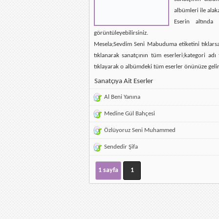
albümleri ile alak
Eserin altında 
görüntüleyebilirsiniz.
Mesela;Sevdim Seni Mabuduma etiketini tıklarsan
tıklanarak sanatçının tüm eserleri;kategori ad
tıklayarak o albümdeki tüm eserler önünüze gelir
Sanatçıya Ait Eserler
Al Beni Yanına
Medine Gül Bahçesi
Özlüyoruz Seni Muhammed
Sendedir Şifa
1 sayfa
1