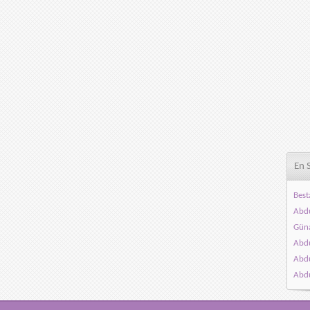
En 
Best
Abdu
Gün
Abdu
Abdu
Abdu