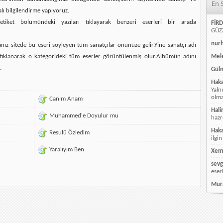
En 
alı bilgilendirme yapıyoruz.
etiket bölümündeki yazıları tıklayarak benzeri eserleri bir arada
FİRD
GÜZZ
nur
ız sitede bu eseri söyleyen tüm sanatçılar önünüze gelir.Yine sanatçı adı
ı tıklanarak o kategorideki tüm eserler görüntülenmiş olur.Albümün adını
Mele
.
Güln
Hak
Yaln
olmay
Canım Anam
Hali
Muhammed'e Doyulur mu
hazr
Hak
Resulü Özledim
ilgin
Yaralıyım Ben
Xem
sevg
eser
Mur