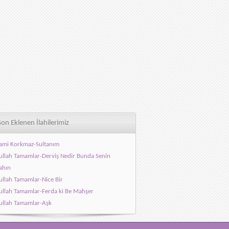
Son Eklenen İlahilerimiz
ami Korkmaz-Sultanım
llah Tamamlar-Derviş Nedir Bunda Senin
ahın
llah Tamamlar-Nice Bir
llah Tamamlar-Ferda ki Be Mahşer
llah Tamamlar-Aşk