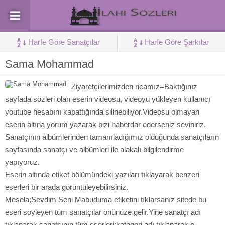
Harfe Göre Sanatçılar
Harfe Göre Şarkılar
Sama Mohammad
Ziyaretçilerimizden ricamız=Baktığınız
sayfada sözleri olan eserin videosu, videoyu yükleyen kullanıcı
youtube hesabını kapattığında silinebiliyor.Videosu olmayan
eserin altına yorum yazarak bizi haberdar ederseniz seviniriz.
Sanatçının albümlerinden tamamladığımız olduğunda sanatçıların
sayfasında sanatçı ve albümleri ile alakalı bilgilendirme
yapıyoruz.
Eserin altında etiket bölümündeki yazıları tıklayarak benzeri
eserleri bir arada görüntüleyebilirsiniz.
Mesela;Sevdim Seni Mabuduma etiketini tıklarsanız sitede bu
eseri söyleyen tüm sanatçılar önünüze gelir.Yine sanatçı adı
tıklanarak sanatçının tüm eserleri;kategori adı tıklanarak o