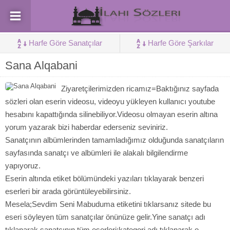
Harfe Göre Sanatçılar
Harfe Göre Şarkılar
Sana Alqabani
Ziyaretçilerimizden ricamız=Baktığınız sayfada
sözleri olan eserin videosu, videoyu yükleyen kullanıcı youtube
hesabını kapattığında silinebiliyor.Videosu olmayan eserin altına
yorum yazarak bizi haberdar ederseniz seviniriz.
Sanatçının albümlerinden tamamladığımız olduğunda sanatçıların
sayfasında sanatçı ve albümleri ile alakalı bilgilendirme
yapıyoruz.
Eserin altında etiket bölümündeki yazıları tıklayarak benzeri
eserleri bir arada görüntüleyebilirsiniz.
Mesela;Sevdim Seni Mabuduma etiketini tıklarsanız sitede bu
eseri söyleyen tüm sanatçılar önünüze gelir.Yine sanatçı adı
tıklanarak sanatçının tüm eserleri;kategori adı tıklanarak o