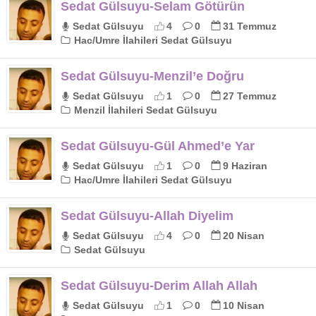
Sedat Gülsuyu-Selam Götürün
Sedat Gülsuyu
4
0
31 Temmuz
Hac/Umre İlahileri Sedat Gülsuyu
Sedat Gülsuyu-Menzil’e Doğru
Sedat Gülsuyu
1
0
27 Temmuz
Menzil İlahileri Sedat Gülsuyu
Sedat Gülsuyu-Gül Ahmed’e Yar
Sedat Gülsuyu
1
0
9 Haziran
Hac/Umre İlahileri Sedat Gülsuyu
Sedat Gülsuyu-Allah Diyelim
Sedat Gülsuyu
4
0
20 Nisan
Sedat Gülsuyu
Sedat Gülsuyu-Derim Allah Allah
Sedat Gülsuyu
1
0
10 Nisan