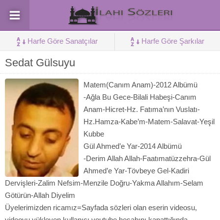
Harfe Göre Sanatçılar
Harfe Göre Şarkılar
Sedat Gülsuyu
Matem(Canım Anam)-2012 Albümü
-Ağla Bu Gece-Bilali Habeşi-Canım
Anam-Hicret-Hz. Fatıma’nın Vuslatı-
Hz.Hamza-Kabe’m-Matem-Salavat-Yeşil
Kubbe
Gül Ahmed’e Yar-2014 Albümü
-Derim Allah Allah-Faatımatüzzehra-Gül
Ahmed’e Yar-Tövbeye Gel-Kadiri
Dervişleri-Zalim Nefsim-Menzile Doğru-Yakma Allahım-Selam
Götürün-Allah Diyelim
Üyelerimizden ricamız=Sayfada sözleri olan eserin videosu,
videoyu yükleyen kullanıcı youtube hesabını kapattığında