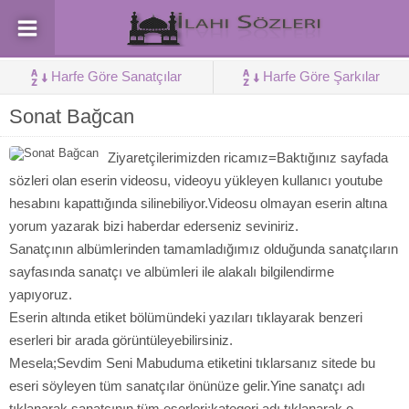
Harfe Göre Sanatçılar
Harfe Göre Şarkılar
Sonat Bağcan
Ziyaretçilerimizden ricamız=Baktığınız sayfada
sözleri olan eserin videosu, videoyu yükleyen kullanıcı youtube
hesabını kapattığında silinebiliyor.Videosu olmayan eserin altına
yorum yazarak bizi haberdar ederseniz seviniriz.
Sanatçının albümlerinden tamamladığımız olduğunda sanatçıların
sayfasında sanatçı ve albümleri ile alakalı bilgilendirme
yapıyoruz.
Eserin altında etiket bölümündeki yazıları tıklayarak benzeri
eserleri bir arada görüntüleyebilirsiniz.
Mesela;Sevdim Seni Mabuduma etiketini tıklarsanız sitede bu
eseri söyleyen tüm sanatçılar önünüze gelir.Yine sanatçı adı
tıklanarak sanatçının tüm eserleri;kategori adı tıklanarak o