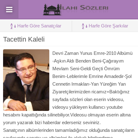
Harfe Göre Sanatçılar
Harfe Göre Şarkılar
Tacettin Kaleli
Devri Zaman Yunus Emre-2010 Albümü
-Aşkın Aldı Benden Beni-Çağırayım
Mevlam Seni-Geldi Geçti Ömrüm
Benim-Leblerimle Emrine Amadedir-Şol
Cennetin Irmakları-Yan Yüreğim Yan
Ziyaretçilerimizden ricamız=Baktığınız
sayfada sözleri olan eserin videosu,
videoyu yükleyen kullanıcı youtube
hesabını kapattığında silinebiliyor.Videosu olmayan eserin altına
yorum yazarak bizi haberdar ederseniz seviniriz.
Sanatçının albümlerinden tamamladığımız olduğunda sanatçıların
sayfasında sanatçı ve albümleri ile alakalı bilgilendirme