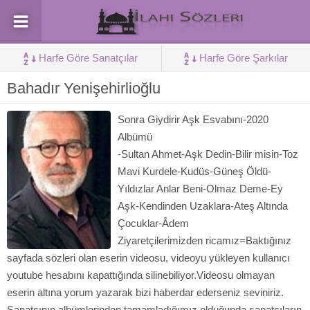
Harfe Göre Sanatçılar
Harfe Göre Şarkılar
Bahadır Yenişehirlioğlu
Sonra Giydirir Aşk Esvabını-2020
Albümü
-Sultan Ahmet-Aşk Dedin-Bilir misin-Toz
Mavi Kurdele-Kudüs-Güneş Öldü-
Yıldızlar Anlar Beni-Olmaz Deme-Ey
Aşk-Kendinden Uzaklara-Ateş Altında
Çocuklar-Âdem
Ziyaretçilerimizden ricamız=Baktığınız
sayfada sözleri olan eserin videosu, videoyu yükleyen kullanıcı
youtube hesabını kapattığında silinebiliyor.Videosu olmayan
eserin altına yorum yazarak bizi haberdar ederseniz seviniriz.
Sanatçının albümlerinden tamamladığımız olduğunda sanatçıların