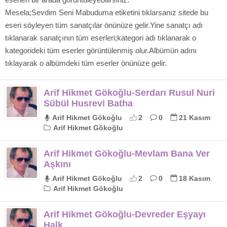
Mesela;Sevdim Seni Mabuduma etiketini tıklarsanız sitede bu
eseri söyleyen tüm sanatçılar önünüze gelir.Yine sanatçı adı
tıklanarak sanatçının tüm eserleri;kategori adı tıklanarak o
kategorideki tüm eserler görüntülenmiş olur.Albümün adını
tıklayarak o albümdeki tüm eserler önünüze gelir.
Arif Hikmet Gökoğlu-Serdarı Rusul Nuri
Sübül Husrevi Batha
Arif Hikmet Gökoğlu
2
0
21 Kasım
Arif Hikmet Gökoğlu
Arif Hikmet Gökoğlu-Mevlam Bana Ver
Aşkını
Arif Hikmet Gökoğlu
2
0
18 Kasım
Arif Hikmet Gökoğlu
Arif Hikmet Gökoğlu-Devreder Eşyayı
Halk