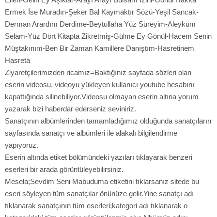
Ermek İse Muradın-Şeker Bal Kaymaktır Sözü-Yeşil Sancak-
Derman Arardım Derdime-Beytullaha Yüz Süreyim-Aleyküm
Selam-Yüz Dört Kitapta Zikretmiş-Gülme Ey Gönül-Hacem Senin
Müştakınım-Ben Bir Zaman Kamillere Danıştım-Hasretinem
Hasreta
Ziyaretçilerimizden ricamız=Baktığınız sayfada sözleri olan
eserin videosu, videoyu yükleyen kullanıcı youtube hesabını
kapattığında silinebiliyor.Videosu olmayan eserin altına yorum
yazarak bizi haberdar ederseniz seviniriz.
Sanatçının albümlerinden tamamladığımız olduğunda sanatçıların
sayfasında sanatçı ve albümleri ile alakalı bilgilendirme
yapıyoruz.
Eserin altında etiket bölümündeki yazıları tıklayarak benzeri
eserleri bir arada görüntüleyebilirsiniz.
Mesela;Sevdim Seni Mabuduma etiketini tıklarsanız sitede bu
eseri söyleyen tüm sanatçılar önünüze gelir.Yine sanatçı adı
tıklanarak sanatçının tüm eserleri;kategori adı tıklanarak o