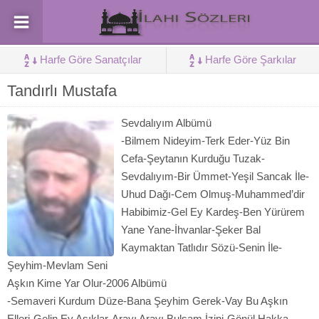
Harfe Göre Sanatçılar
Harfe Göre Şarkılar
Tandırlı Mustafa
Sevdalıyım Albümü
-Bilmem Nideyim-Terk Eder-Yüz Bin
Cefa-Şeytanın Kurduğu Tuzak-
Sevdalıyım-Bir Ümmet-Yeşil Sancak İle-
Uhud Dağı-Cem Olmuş-Muhammed’dir
Habibimiz-Gel Ey Kardeş-Ben Yürürem
Yane Yane-İhvanlar-Şeker Bal
Kaymaktan Tatlıdır Sözü-Senin İle-
Şeyhim-Mevlam Seni
Aşkın Kime Yar Olur-2006 Albümü
-Semaveri Kurdum Düze-Bana Şeyhim Gerek-Vay Bu Aşkın
Elleri-Gelin Ey Aşıklar-Arayı Arayı Bulsam İzini-Gönül Hakka