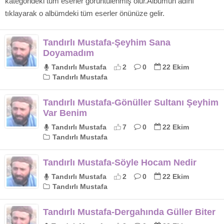
kategorideki tüm eserler görüntülenmiş olur.Albümün adını
tıklayarak o albümdeki tüm eserler önünüze gelir.
Tandırlı Mustafa-Şeyhim Sana
Doyamadım
Tandırlı Mustafa
2
0
22 Ekim
Tandırlı Mustafa
Tandırlı Mustafa-Gönüller Sultanı Şeyhim
Var Benim
Tandırlı Mustafa
7
0
22 Ekim
Tandırlı Mustafa
Tandırlı Mustafa-Söyle Hocam Nedir
Tandırlı Mustafa
2
0
22 Ekim
Tandırlı Mustafa
Tandırlı Mustafa-Dergahında Güller Biter