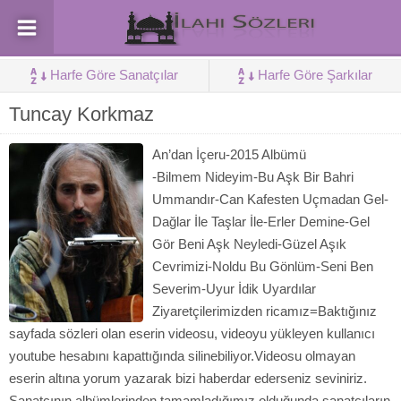
Harfe Göre Sanatçılar
Harfe Göre Şarkılar
Tuncay Korkmaz
An’dan İçeru-2015 Albümü
-Bilmem Nideyim-Bu Aşk Bir Bahri
Ummandır-Can Kafesten Uçmadan Gel-
Dağlar İle Taşlar İle-Erler Demine-Gel
Gör Beni Aşk Neyledi-Güzel Aşık
Cevrimizi-Noldu Bu Gönlüm-Seni Ben
Severim-Uyur İdik Uyardılar
Ziyaretçilerimizden ricamız=Baktığınız
sayfada sözleri olan eserin videosu, videoyu yükleyen kullanıcı
youtube hesabını kapattığında silinebiliyor.Videosu olmayan
eserin altına yorum yazarak bizi haberdar ederseniz seviniriz.
Sanatçının albümlerinden tamamladığımız olduğunda sanatçıların