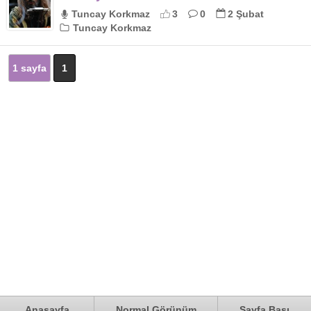
Tuncay Korkmaz
3
0
2 Şubat
Tuncay Korkmaz
1 sayfa
1
Anasayfa
Normal Görünüm
Sayfa Başı