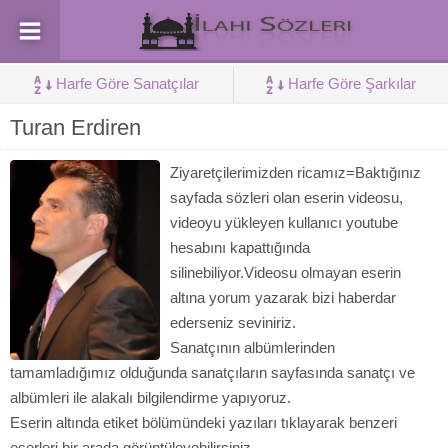
Harfe Göre Sanatçılar
Harfe Göre Şarkılar
Turan Erdiren
Ziyaretçilerimizden ricamız=Baktığınız
sayfada sözleri olan eserin videosu,
videoyu yükleyen kullanıcı youtube
hesabını kapattığında
silinebiliyor.Videosu olmayan eserin
altına yorum yazarak bizi haberdar
ederseniz seviniriz.
Sanatçının albümlerinden
tamamladığımız olduğunda sanatçıların sayfasında sanatçı ve
albümleri ile alakalı bilgilendirme yapıyoruz.
Eserin altında etiket bölümündeki yazıları tıklayarak benzeri
eserleri bir arada görüntüleyebilirsiniz.