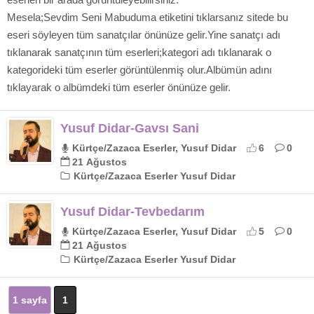
Mesela;Sevdim Seni Mabuduma etiketini tıklarsanız sitede bu
eseri söyleyen tüm sanatçılar önünüze gelir.Yine sanatçı adı
tıklanarak sanatçının tüm eserleri;kategori adı tıklanarak o
kategorideki tüm eserler görüntülenmiş olur.Albümün adını
tıklayarak o albümdeki tüm eserler önünüze gelir.
Yusuf Didar-Gavsı Sani
Kürtçe/Zazaca Eserler, Yusuf Didar
6
0
21 Ağustos
Kürtçe/Zazaca Eserler Yusuf Didar
Yusuf Didar-Tevbedarım
Kürtçe/Zazaca Eserler, Yusuf Didar
5
0
21 Ağustos
Kürtçe/Zazaca Eserler Yusuf Didar
1 sayfa
1