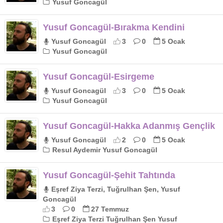
Yusuf Goncagül
Yusuf Goncagül-Bırakma Kendini
Yusuf Goncagül
3
0
5 Ocak
Yusuf Goncagül
Yusuf Goncagül-Esirgeme
Yusuf Goncagül
3
0
5 Ocak
Yusuf Goncagül
Yusuf Goncagül-Hakka Adanmış Gençlik
Yusuf Goncagül
2
0
5 Ocak
Resul Aydemir Yusuf Goncagül
Yusuf Goncagül-Şehit Tahtında
Eşref Ziya Terzi, Tuğrulhan Şen, Yusuf
Goncagül
3
0
27 Temmuz
Eşref Ziya Terzi Tuğrulhan Şen Yusuf