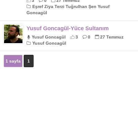
3
0
27 Temmuz
Eşref Ziya Terzi Tuğrulhan Şen Yusuf
Goncagül
Yusuf Goncagül-Yüce Sultanım
Yusuf Goncagül
3
0
27 Temmuz
Yusuf Goncagül
1 sayfa
1