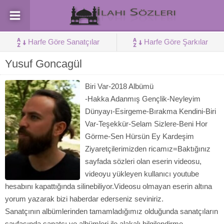
Harfe Göre Sanatçılar
Harfe Göre Şarkılar
Yusuf Goncagül
Biri Var-2018 Albümü
-Hakka Adanmış Gençlik-Neyleyim
Dünyayı-Esirgeme-Bırakma Kendini-Biri
Var-Teşekkür-Selam Sizlere-Beni Hor
Görme-Sen Hürsün Ey Kardeşim
Ziyaretçilerimizden ricamız=Baktığınız
sayfada sözleri olan eserin videosu,
videoyu yükleyen kullanıcı youtube
hesabını kapattığında silinebiliyor.Videosu olmayan eserin altına
yorum yazarak bizi haberdar ederseniz seviniriz.
Sanatçının albümlerinden tamamladığımız olduğunda sanatçıların
sayfasında sanatçı ve albümleri ile alakalı bilgilendirme