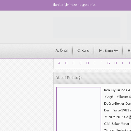
İlahi arişivimize hoşgeldiniz...
A. Önül
C. Kuru
M. Emin Ay
H
A
B
C
Ç
D
E
F
G
H
I
İ
A
B
C
Ç
D
E
F
G
H
I
İ
Yusuf Polatoğlu
Ren Kıyılarında 
-Geçti Yıllarım-
Doğru-Bekler Dur
Derin Yara-1981
-Yürü Yürü Kaldı
Gibi-Bakar Yanarı
Ziyaretçilerimizd