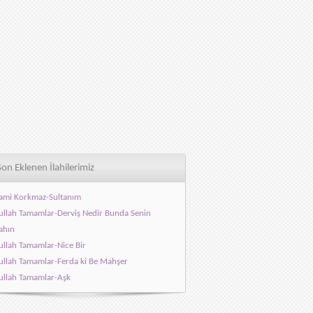
Son Eklenen İlahilerimiz
ami Korkmaz-Sultanım
llah Tamamlar-Derviş Nedir Bunda Senin
ahın
llah Tamamlar-Nice Bir
llah Tamamlar-Ferda ki Be Mahşer
llah Tamamlar-Aşk