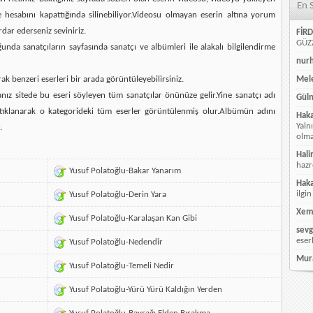
En 
e hesabını kapattığında silinebiliyor.Videosu olmayan eserin altına yorum
rdar ederseniz seviniriz.
FİRD
GÜZZ
da sanatçıların sayfasında sanatçı ve albümleri ile alakalı bilgilendirme
nur
rak benzeri eserleri bir arada görüntüleyebilirsiniz.
Mele
ız sitede bu eseri söyleyen tüm sanatçılar önünüze gelir.Yine sanatçı adı
Güln
ı tıklanarak o kategorideki tüm eserler görüntülenmiş olur.Albümün adını
Hak
Yaln
.
olmay
Hali
hazr
Yusuf Polatoğlu-Bakar Yanarım
Hak
ilgin
Yusuf Polatoğlu-Derin Yara
Xem
Yusuf Polatoğlu-Karalaşan Kan Gibi
sevg
eser
Yusuf Polatoğlu-Nedendir
Mur
Yusuf Polatoğlu-Temeli Nedir
Yusuf Polatoğlu-Yürü Yürü Kaldığın Yerden