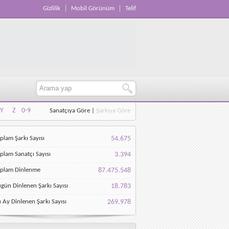
Gizlilik
Mobil Görünüm
Telif
Y
Z
0-9
Sanatçıya Göre
|
Şarkıya Göre
Y
Z
0-9
plam Şarkı Sayısı
54.675
plam Sanatçı Sayısı
3.394
oplam Dinlenme
87.475.548
gün Dinlenen Şarkı Sayısı
18.783
 Ay Dinlenen Şarkı Sayısı
269.978