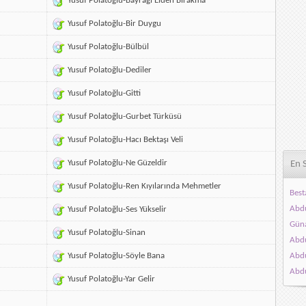
Yusuf Polatoğlu-Bayrağı Elden Bırakma
Yusuf Polatoğlu-Bir Duygu
Yusuf Polatoğlu-Bülbül
Yusuf Polatoğlu-Dediler
Yusuf Polatoğlu-Gitti
Yusuf Polatoğlu-Gurbet Türküsü
Yusuf Polatoğlu-Hacı Bektaşı Veli
Yusuf Polatoğlu-Ne Güzeldir
En 
Yusuf Polatoğlu-Ren Kıyılarında Mehmetler
Best
Abdu
Yusuf Polatoğlu-Ses Yükselir
Gün
Yusuf Polatoğlu-Sinan
Abdu
Yusuf Polatoğlu-Söyle Bana
Abdu
Abdu
Yusuf Polatoğlu-Yar Gelir