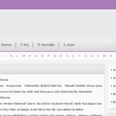
. Dursun
F. Koç
Ö. Karaoğlu
S. Uçan
J
K
L
M
N
O
Ö
P
Q
R
S
Ş
T
U
Ü
V
W
X
J
K
L
M
N
O
Ö
P
Q
R
S
Ş
T
U
Ü
V
W
X
To
To
Albümü
Ren Kıyılarında Mehmetler-Bülbül-Gitti-Ses Yükselir-Dediler-Sinan-Sana
T
urum-Gurbetin-Yar Gelir-Hali Dünyanın-Çile Gizlenmiş-Bu Memleket
Bu
 Albümü
Bu
ğın Yerden-Nedendir-Derin Yara-Kime Söyleyim-Temeli Nedir-Karalaşan Kan
m-Gün Gelir mi-Yetişin Artık-Ninni-Alır Bir Gün-Bekle Ha Bekle
en ricamız=Baktığınız sayfada sözleri olan eserin videosu, videoyu yükleyen