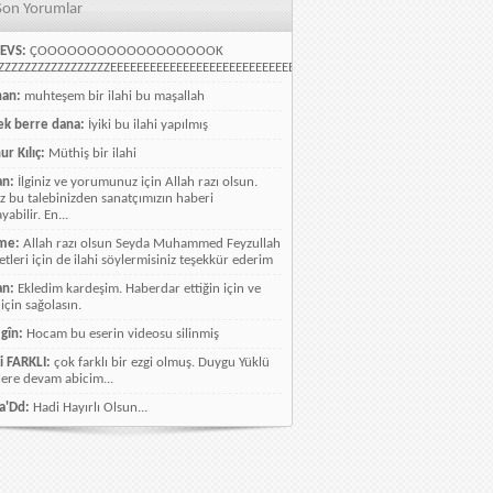
Son Yorumlar
EVS:
ÇOOOOOOOOOOOOOOOOOOK
ZZZZZZZZZZZZZZZZEEEEEEEEEEEEEEEEEEEEEEEEEEEEELLLLLLLLLLLLLLLLLLLLLLLL
han:
muhteşem bir ilahi bu maşallah
k berre dana:
İyiki bu ilahi yapılmış
ur Kılıç:
Müthiş bir ilahi
an:
İlginiz ve yorumunuz için Allah razı olsun.
ız bu talebinizden sanatçımızın haberi
abilir. En...
me:
Allah razı olsun Seyda Muhammed Feyzullah
etleri için de ilahi söylermisiniz teşekkür ederim
an:
Ekledim kardeşim. Haberdar ettiğin için ve
 için sağolasın.
gîn:
Hocam bu eserin videosu silinmiş
i FARKLI:
çok farklı bir ezgi olmuş. Duygu Yüklü
lere devam abicim...
a'Dd:
Hadi Hayırlı Olsun...