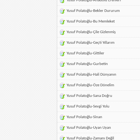
Yusuf Polatoğlu-Anadolu Erenleri
Yusuf Polatoğlu-Bekler Dururum
Yusuf Polatoğlu-Bu Memleket
Yusuf Polatoğlu-Çile Gizlenmiş
Yusuf Polatoğlu-Geçti Yıllarım
Yusuf Polatoğlu-Gittiler
Yusuf Polatoğlu-Gurbetin
Yusuf Polatoğlu-Hali Dünyanın
Yusuf Polatoğlu-Öze Dönelim
Yusuf Polatoğlu-Sana Doğru
Yusuf Polatoğlu-Sevgi Yolu
Yusuf Polatoğlu-Sinan
Yusuf Polatoğlu-Uyan Uyan
Yusuf Polatoğlu-Zamanı Değil