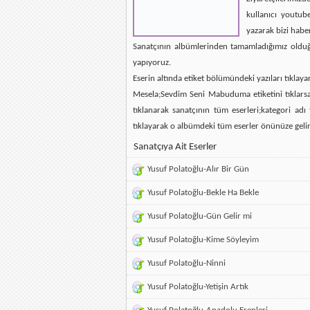
kullanıcı youtub
yazarak bizi habe
Sanatçının albümlerinden tamamladığımız olduğun
yapıyoruz.
Eserin altında etiket bölümündeki yazıları tıklaya
Mesela;Sevdim Seni Mabuduma etiketini tıklarsan
tıklanarak sanatçının tüm eserleri;kategori ad
tıklayarak o albümdeki tüm eserler önünüze gelir
Sanatçıya Ait Eserler
Yusuf Polatoğlu-Alır Bir Gün
Yusuf Polatoğlu-Bekle Ha Bekle
Yusuf Polatoğlu-Gün Gelir mi
Yusuf Polatoğlu-Kime Söyleyim
Yusuf Polatoğlu-Ninni
Yusuf Polatoğlu-Yetişin Artık