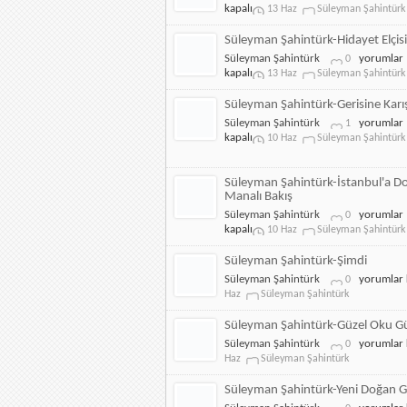
İçin
Şahintürk-
kapalı
13 Haz
Süleyman Şahintürk
için
Yetişdi
için
Süleyman Şahintürk-Hidayet Elçis
Süleyman
Süleyman Şahintürk
yorumlar
0
Şahintürk-
kapalı
13 Haz
Süleyman Şahintürk
Hidayet
Elçisinin
Süleyman Şahintürk-Gerisine Kar
için
Süleyman
Süleyman Şahintürk
yorumlar
1
Şahintürk-
kapalı
10 Haz
Süleyman Şahintürk
Gerisine
Karışma
için
Süleyman Şahintürk-İstanbul'a D
Manalı Bakış
Süleyman
Süleyman Şahintürk
yorumlar
0
Şahintürk-
kapalı
10 Haz
Süleyman Şahintürk
İstanbul'a
Doğru
Süleyman Şahintürk-Şimdi
Manalı
Süleyman
Süleyman Şahintürk
yorumlar 
0
Bakış
Şahintürk-
Haz
Süleyman Şahintürk
için
Şimdi
için
Süleyman Şahintürk-Güzel Oku Gü
Süleyman
Süleyman Şahintürk
yorumlar 
0
Şahintürk-
Haz
Süleyman Şahintürk
Güzel
Oku
Süleyman Şahintürk-Yeni Doğan G
Güzel