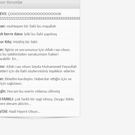
Son Yorumlar
EVS:
ÇOOOOOOOOOOOOOOOOOOK
ZZZZZZZZZZZZZZZZEEEEEEEEEEEEEEEEEEEEEEEEEEEEELLLLLLLLLLLLLLLLLLLLLLLL
han:
muhteşem bir ilahi bu maşallah
k berre dana:
İyiki bu ilahi yapılmış
ur Kılıç:
Müthiş bir ilahi
an:
İlginiz ve yorumunuz için Allah razı olsun.
ız bu talebinizden sanatçımızın haberi
abilir. En...
me:
Allah razı olsun Seyda Muhammed Feyzullah
etleri için de ilahi söylermisiniz teşekkür ederim
an:
Ekledim kardeşim. Haberdar ettiğin için ve
 için sağolasın.
gîn:
Hocam bu eserin videosu silinmiş
i FARKLI:
çok farklı bir ezgi olmuş. Duygu Yüklü
lere devam abicim...
a'Dd:
Hadi Hayırlı Olsun...