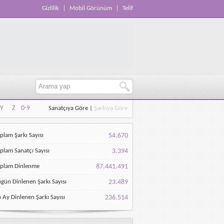
Gizlilik
Mobil Görünüm
Telif
Y
Z
0-9
Sanatçıya Göre
|
Şarkıya Göre
Y
Z
0-9
plam Şarkı Sayısı
54.670
plam Sanatçı Sayısı
3.394
oplam Dinlenme
87.441.491
gün Dinlenen Şarkı Sayısı
23.489
 Ay Dinlenen Şarkı Sayısı
236.514