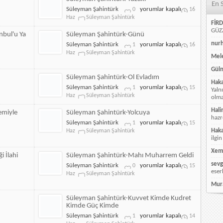
En 
Süleyman
Süleyman Şahintürk
yorumlar kapalı
0
16
Şahintürk-
Haz
Süleyman Şahintürk
FİRD
Yüzakı
GÜZZ
için
nbul'u Ya
Süleyman Şahintürk-Günü
nur
Süleyman
Süleyman Şahintürk
yorumlar kapalı
1
16
Şahintürk-
Haz
Süleyman Şahintürk
Mele
Günü
için
Güln
Süleyman Şahintürk-Ol Evladım
Hak
Süleyman
Süleyman Şahintürk
yorumlar kapalı
1
15
Yaln
Şahintürk-
Haz
Süleyman Şahintürk
olmay
Ol
Hali
Evladım
emiyle
Süleyman Şahintürk-Yolcuya
hazr
için
Süleyman
Süleyman Şahintürk
yorumlar kapalı
1
15
Şahintürk-
Hak
Haz
Süleyman Şahintürk
Yolcuya
ilgin
için
Xem
i İlahi
Süleyman Şahintürk-Mahı Muharrem Geldi
sevg
Süleyman
Süleyman Şahintürk
yorumlar kapalı
0
15
eser
Şahintürk-
Haz
Süleyman Şahintürk
Mahı
Mur
Muharrem
Geldi
Süleyman Şahintürk-Kuvvet Kimde Kudret
için
Kimde Güç Kimde
Süleyman
Süleyman Şahintürk
yorumlar kapalı
1
14