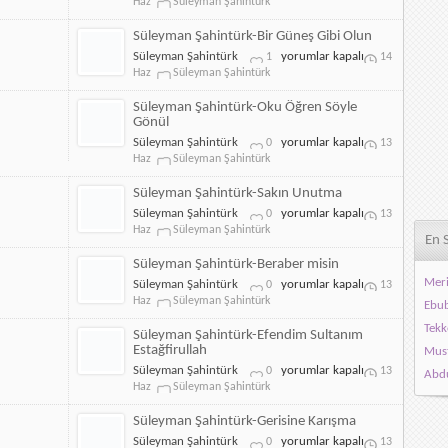
Şahintürk-
Haz
Süleyman Şahintürk
Kuvvet
Kimde
Süleyman Şahintürk-Bir Güneş Gibi Olun
dir
Kudret
Süleyman
Süleyman Şahintürk
yorumlar kapalı
1
14
Kimde
Şahintürk-
Haz
Süleyman Şahintürk
Güç
Bir
Kimde
Güneş
Süleyman Şahintürk-Oku Öğren Söyle
için
Gibi
Gönül
Olun
Süleyman
Süleyman Şahintürk
yorumlar kapalı
0
13
için
Şahintürk-
Haz
Süleyman Şahintürk
Oku
Öğren
Süleyman Şahintürk-Sakın Unutma
Söyle
Süleyman
Süleyman Şahintürk
yorumlar kapalı
0
13
Gönül
Şahintürk-
Haz
Süleyman Şahintürk
için
En 
Sakın
Unutma
Süleyman Şahintürk-Beraber misin
için
Meri
Süleyman
Süleyman Şahintürk
yorumlar kapalı
0
13
Şahintürk-
Haz
Süleyman Şahintürk
Ebub
Beraber
Tekk
misin
Süleyman Şahintürk-Efendim Sultanım
için
Estağfirullah
Must
Süleyman
Süleyman Şahintürk
yorumlar kapalı
0
13
Abdu
Şahintürk-
Haz
Süleyman Şahintürk
Efendim
Sultanım
Süleyman Şahintürk-Gerisine Karışma
iyye
Estağfirullah
Süleyman
Süleyman Şahintürk
yorumlar kapalı
0
13