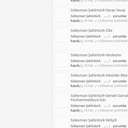
Şahintürk-
kapalı
15 Haz
Süleyman Şahintürk
Bugün
Mahı
Süleyman Şahintürk-Yavaş Yavaş
Muharrem'
Süleyman
Süleyman Şahintürk
yorumlar
0
için
Şahintürk-
kapalı
14 Haz
Süleyman Şahintürk
Yavaş
Yavaş
Süleyman Şahintürk-Öte
için
Süleyman
Süleyman Şahintürk
yorumlar
1
Şahintürk-
kapalı
14 Haz
Süleyman Şahintürk
Öte
için
Süleyman Şahintürk-Yerdeyim
Süleyman
Süleyman Şahintürk
yorumlar
1
Şahintürk-
kapalı
13 Haz
Süleyman Şahintürk
Yerdeyim
için
Süleyman Şahintürk-Desinler Bize
Süleyman
Süleyman Şahintürk
yorumlar
0
Şahintürk-
kapalı
13 Haz
Süleyman Şahintürk
Desinler
Bize
Süleyman Şahintürk-Şeriatı Garrai
için
Muhammediyye İçin
Süleyman
Süleyman Şahintürk
yorumlar
0
Şahintürk-
kapalı
13 Haz
Süleyman Şahintürk
Şeriatı
Garrai
Süleyman Şahintürk-Yetişdi
Muhammed
Süleyman
Süleyman Şahintürk
yorumlar
1