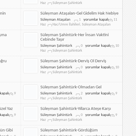
için
Şahintürk-
Haz
Süleyman Şahintürk
Gerisine
Karışma
inin
Süleyman Ataşalan-Gel Gidelim Hak Nebiye
için
Süleyman
Süleyman Ataşalan
yorumlar kapalı
1
11
Ataşalan-
Haz
Hac/Umre İlahileri
,
Süleyman Ataşalan
Gel
Gidelim
ışma
Süleyman Şahintürk-Her İnsan Vaktini
Hak
Cebinde Taşır
Nebiye
Süleyman
Süleyman Şahintürk
yorumlar kapalı
0
10
için
Şahintürk-
Haz
Süleyman Şahintürk
Her
İnsan
oğru
Süleyman Şahintürk-Derviş Ol Derviş
Vaktini
Süleyman
Süleyman Şahintürk
yorumlar kapalı
0
10
Cebinde
Şahintürk-
Haz
Süleyman Şahintürk
Taşır
Derviş
için
Ol
Derviş
Süleyman Şahintürk-Olmadan Gel
için
Süleyman
kapalı
Süleyman Şahintürk
yorumlar kapalı
9
2
9
Şahintürk-
Haz
Süleyman Şahintürk
Olmadan
Gel
zel Yaz
Süleyman Şahintürk-Yıllarca Ateşe Karşı
için
Süleyman
kapalı
Süleyman Şahintürk
yorumlar kapalı
9
0
9
Şahintürk-
Haz
Süleyman Şahintürk
Yıllarca
Ateşe
ün Gibi
Süleyman Şahintürk-Gördüğüm
Karşı