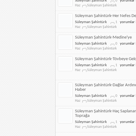
Süleyman
Süleyman Şahintürk
yorumlar 
0
Yaz
Şahintürk-
Haz
Süleyman Şahintürk
için
Yeni
Doğan
Süleyman Şahintürk-Her Nefes De
Gün
Süleyman
Süleyman Şahintürk
yorumlar 
1
Gibi
Şahintürk-
Haz
Süleyman Şahintürk
için
Her
Nefes
Süleyman Şahintürk-Medine'ye
Deyin
Süleyman
Süleyman Şahintürk
yorumlar 
0
Allah
Şahintürk-
Haz
Süleyman Şahintürk
için
Medine'ye
için
Süleyman Şahintürk-Tövbeye Gel
Süleyman
Süleyman Şahintürk
yorumlar 
1
Şahintürk-
Haz
Süleyman Şahintürk
Tövbeye
Geldim
için
Süleyman Şahintürk-Dağlar Ardı
Haber
Süleyman
Süleyman Şahintürk
yorumlar 
0
Şahintürk-
Haz
Süleyman Şahintürk
Dağlar
Ardından
Süleyman Şahintürk-Haç Saplana
Haber
Toprağa
için
Süleyman
Süleyman Şahintürk
yorumlar 
1
Şahintürk-
Haz
Süleyman Şahintürk
Haç