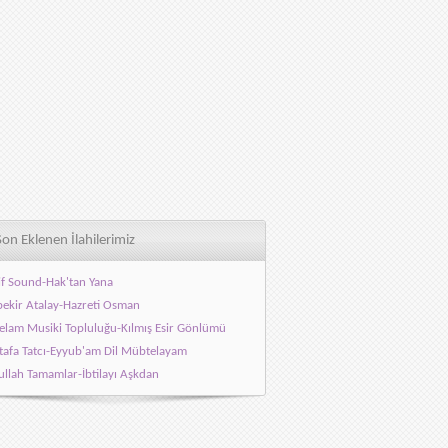
Son Eklenen İlahilerimiz
f Sound-Hak'tan Yana
ekir Atalay-Hazreti Osman
elam Musiki Topluluğu-Kılmış Esir Gönlümü
afa Tatcı-Eyyub'am Dil Mübtelayam
llah Tamamlar-İbtilayı Aşkdan