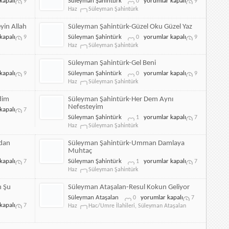
Süleyman
kapalı
Süleyman Şahintürk
yorumlar kapalı
9
0
9
için
Şahintürk-
Haz
Süleyman Şahintürk
Gördüğüm
için
yin Allah
Süleyman Şahintürk-Güzel Oku Güzel Yaz
Süleyman
kapalı
Süleyman Şahintürk
yorumlar kapalı
9
0
9
Şahintürk-
Haz
Süleyman Şahintürk
Güzel
Oku
Süleyman Şahintürk-Gel Beni
Güzel
Süleyman
kapalı
Süleyman Şahintürk
yorumlar kapalı
9
0
9
Yaz
Şahintürk-
Haz
Süleyman Şahintürk
için
Gel
Beni
dim
Süleyman Şahintürk-Her Dem Aynı
için
Nefesteyim
kapalı
7
Süleyman
Süleyman Şahintürk
yorumlar kapalı
1
7
Şahintürk-
Haz
Süleyman Şahintürk
Her
Dem
ndan
Süleyman Şahintürk-Umman Damlaya
Aynı
Muhtaç
Nefesteyim
Süleyman
kapalı
Süleyman Şahintürk
yorumlar kapalı
7
1
7
için
Şahintürk-
Haz
Süleyman Şahintürk
Umman
Damlaya
n Şu
Süleyman Ataşalan-Resul Kokun Geliyor
Muhtaç
Süleyman
Süleyman Ataşalan
yorumlar kapalı
0
7
için
kapalı
Ataşalan-
7
Haz
Hac/Umre İlahileri
,
Süleyman Ataşalan
Resul
Kokun