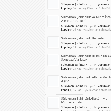
için
Süleyman
Süleyman Şahintürk
yorumlar
1
Şahintürk-
kapalı
16 Haz
Süleyman Şahintürk
Zaman
Hey
Süleyman Şahintürk-Ya Alırım İsta
için
Alır İstanbul Beni
Süleyman
Süleyman Şahintürk
yorumlar
0
Şahintürk-
kapalı
16 Haz
Süleyman Şahintürk
Ya
Alırım
Süleyman Şahintürk-Benzetir
İstanbul'u
Süleyman
Süleyman Şahintürk
yorumlar
1
Ya
Şahintürk-
kapalı
15 Haz
Süleyman Şahintürk
Alır
Benzetir
İstanbul
için
Süleyman Şahintürk-Bilinsin Bu G
Beni
Sonsuza Varılacak
için
Süleyman
Süleyman Şahintürk
yorumlar
0
Şahintürk-
kapalı
15 Haz
Süleyman Şahintürk
Bilinsin
Bu
Süleyman Şahintürk-Allahın Verdiğ
Gemiyle
Aşkla
Sonsuza
Süleyman
Süleyman Şahintürk
yorumlar
1
Varılacak
Şahintürk-
kapalı
15 Haz
Süleyman Şahintürk
için
Allahın
Verdiği
Süleyman Şahintürk-Bugün Mahı
İlahi
Muharrem'dir
Aşkla
Süleyman
Süleyman Şahintürk
yorumlar
0
için