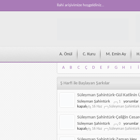
İlahi arişivimize hoşgeldiniz...
A. Önül
C. Kuru
M. Emin Ay
H
A
B
C
Ç
D
E
F
G
H
I
İ
A
B
C
Ç
D
E
F
G
H
I
İ
Ş Harfi ile Başlayan Şarkılar
Süleyman Şahintürk-Gül Katlinin
Süleyman
Süleyman Şahintürk
yorumlar
1
Şahintürk-
kapalı
16 Haz
Süleyman Şahintürk
Gül
Katlinin
Süleyman Şahintürk-Çeliğin Cesar
Üstüne
Süleyman
Süleyman Şahintürk
yorumlar
0
için
Şahintürk-
kapalı
16 Haz
Süleyman Şahintürk
Çeliğin
Cesarete
Süleyman Şahintürk-Zaman Hey