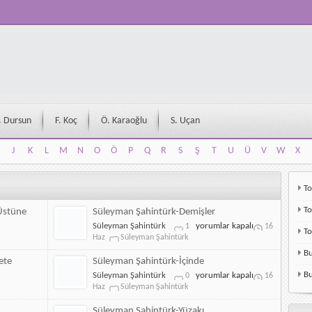
. Dursun
F. Koç
Ö. Karaoğlu
S. Uçan
J
K
L
M
N
O
Ö
P
Q
R
S
Ş
T
U
Ü
V
W
X
J
K
L
M
N
O
Ö
P
Q
R
S
Ş
T
U
Ü
V
W
X
To
To
 Üstüne
Süleyman Şahintürk-Demişler
Süleyman
Süleyman Şahintürk
yorumlar kapalı
1
16
T
Şahintürk-
Haz
Süleyman Şahintürk
Demişler
Bu
için
ete
Süleyman Şahintürk-İçinde
Süleyman
Bu
Süleyman Şahintürk
yorumlar kapalı
0
16
Şahintürk-
Haz
Süleyman Şahintürk
İçinde
için
Süleyman Şahintürk-Yüzakı