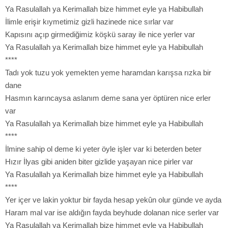
Ya Rasulallah ya Kerimallah bize himmet eyle ya Habibullah
İlimle erişir kıymetimiz gizli hazinede nice sırlar var
Kapısını açıp girmediğimiz köşkü saray ile nice yerler var
Ya Rasulallah ya Kerimallah bize himmet eyle ya Habibullah
****
Tadı yok tuzu yok yemekten yeme haramdan karışsa rızka bir
dane
Hasmın karıncaysa aslanım deme sana yer öptüren nice erler
var
Ya Rasulallah ya Kerimallah bize himmet eyle ya Habibullah
****
İlmine sahip ol deme ki yeter öyle işler var ki beterden beter
Hızır İlyas gibi aniden biter gizlide yaşayan nice pirler var
Ya Rasulallah ya Kerimallah bize himmet eyle ya Habibullah
****
Yer içer ve lakin yoktur bir fayda hesap yekûn olur günde ve ayda
Haram mal var ise aldığın fayda beyhude dolanan nice serler var
Ya Rasulallah ya Kerimallah bize himmet eyle ya Habibullah