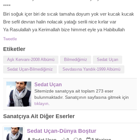
****
Biri soğuk içer biri de sıcak tamaha doyum yok ver kucak kucak
Bre sefil devran halin nolacak yatağı serili nice kırlar var
Ya Rasulallah ya Kerimallah bize himmet eyle ya Habibullah
Tweetle
Etiketler
Aşk Kervanı-2008 Albümü
Bilmediğimiz
Sedat Uçan
Sedat Uçan-Bilmediğimiz
Sevdasına Yandık-1999 Albümü
Sedat Uçan
Sitemizde sanatçıya ait toplam 273 eser
bulunmaktadır. Sanatçının sayfasına gitmek için
tıklayın
.
Sanatçıya Ait Diğer Eserler
Sedat Uçan-Dünya Boştur
Sedat Uçan
0
0
5 Haziran