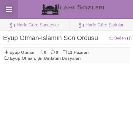
Harfe Göre Sanatçılar
Harfe Göre Şarkılar
Eyüp Otman-İslamın Son Ordusu
Beğen
(
1
)
Eyüp Otman
0
0
11 Haziran
Eyüp Otman
,
Şiir/Anlatım Dosyaları