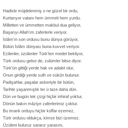
Hadisle müjdelenmiş o ne güzel bir ordu,
Kurtarıyor vatanı hem ümmeti hem yurdu.
Milletten ve ümmetten makbul dua geliyor,
Başarıyı Allah’ım zaferlerle veriyor.
İslâm’ın son ordusu bunu dünya görüyor,
Bütün İslâm dünyası buna kuvvet veriyor.
Ezilenler, üzülenler Türk’ten medet bekliyor,
Türk ordusu gelse de, zulümler bitse diyor.
Türk’ün gittiği yerde hak ve adalet olur,
Onun girdiği yerde sulh ve sükûn bulunur.
Padişahlar, paşalar askeriyle bir bütün,
Tarihte yaşanmışlık ter ü taze daha dün.
Dün ve bugün tek çizgi hiçbir inhiraf yoktur,
Dönün bakın mâziye zaferlerimiz çoktur.
Bu imanlı orduyu hiçbir küffar ezemez,
Türk ordusu oldukça, kimse bizi üzemez.
Üzüleni buluruz sararız yarasını,