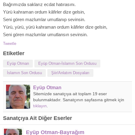
Bağrımızda saklarız ecdat hatırasını.
Yürü kahraman ordum kâfirler dize gelsin,
Seni gören mazlumlar umutlanıp sevinsin.
Yürü, yürü, yürü kahraman ordum kâfirler dize gelsin,
Seni gören mazlumlar umutlansın sevinsin.
Tweetle
Etiketler
Eyüp Otman
Eyüp Otman-İslamın Son Ordusu
İslamın Son Ordusu
Şiir/Anlatım Dosyaları
Eyüp Otman
Sitemizde sanatçıya ait toplam 19 eser
bulunmaktadır. Sanatçının sayfasına gitmek için
tıklayın
.
Sanatçıya Ait Diğer Eserler
Eyüp Otman-Bayrağım