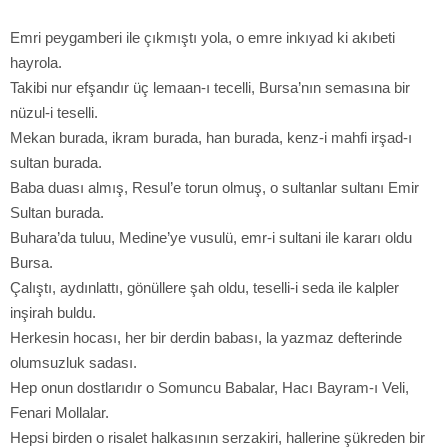
Emri peygamberi ile çıkmıştı yola, o emre inkıyad ki akıbeti
hayrola.
Takibi nur efşandır üç lemaan-ı tecelli, Bursa’nın semasına bir
nüzul-i teselli.
Mekan burada, ikram burada, han burada, kenz-i mahfi irşad-ı
sultan burada.
Baba duası almış, Resul’e torun olmuş, o sultanlar sultanı Emir
Sultan burada.
Buhara’da tuluu, Medine’ye vusulü, emr-i sultani ile kararı oldu
Bursa.
Çalıştı, aydınlattı, gönüllere şah oldu, teselli-i seda ile kalpler
inşirah buldu.
Herkesin hocası, her bir derdin babası, la yazmaz defterinde
olumsuzluk sadası.
Hep onun dostlarıdır o Somuncu Babalar, Hacı Bayram-ı Veli,
Fenari Mollalar.
Hepsi birden o risalet halkasının serzakiri, hallerine şükreden bir