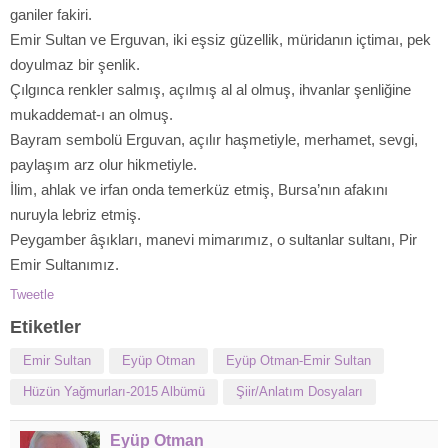
ganiler fakiri.
Emir Sultan ve Erguvan, iki eşsiz güzellik, müridanın içtimaı, pek
doyulmaz bir şenlik.
Çılgınca renkler salmış, açılmış al al olmuş, ihvanlar şenliğine
mukaddemat-ı an olmuş.
Bayram sembolü Erguvan, açılır haşmetiyle, merhamet, sevgi,
paylaşım arz olur hikmetiyle.
İlim, ahlak ve irfan onda temerküz etmiş, Bursa’nın afakını
nuruyla lebriz etmiş.
Peygamber âşıkları, manevi mimarımız, o sultanlar sultanı, Pir
Emir Sultanımız.
Tweetle
Etiketler
Emir Sultan
Eyüp Otman
Eyüp Otman-Emir Sultan
Hüzün Yağmurları-2015 Albümü
Şiir/Anlatım Dosyaları
Eyüp Otman