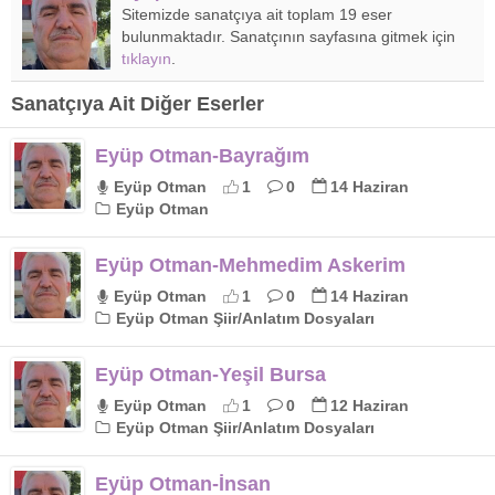
Sitemizde sanatçıya ait toplam 19 eser
bulunmaktadır. Sanatçının sayfasına gitmek için
tıklayın
.
Sanatçıya Ait Diğer Eserler
Eyüp Otman-Bayrağım
Eyüp Otman
1
0
14 Haziran
Eyüp Otman
Eyüp Otman-Mehmedim Askerim
Eyüp Otman
1
0
14 Haziran
Eyüp Otman Şiir/Anlatım Dosyaları
Eyüp Otman-Yeşil Bursa
Eyüp Otman
1
0
12 Haziran
Eyüp Otman Şiir/Anlatım Dosyaları
Eyüp Otman-İnsan