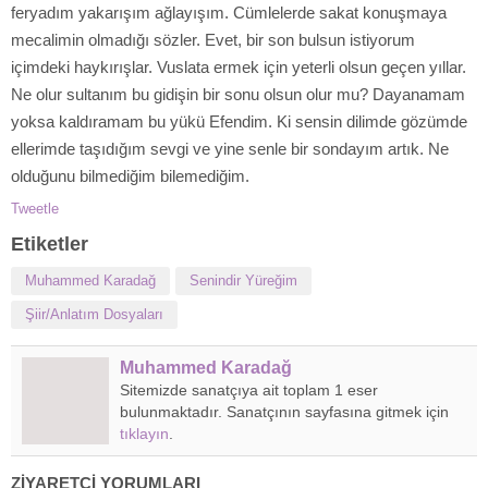
feryadım yakarışım ağlayışım. Cümlelerde sakat konuşmaya
mecalimin olmadığı sözler. Evet, bir son bulsun istiyorum
içimdeki haykırışlar. Vuslata ermek için yeterli olsun geçen yıllar.
Ne olur sultanım bu gidişin bir sonu olsun olur mu? Dayanamam
yoksa kaldıramam bu yükü Efendim. Ki sensin dilimde gözümde
ellerimde taşıdığım sevgi ve yine senle bir sondayım artık. Ne
olduğunu bilmediğim bilemediğim.
Tweetle
Etiketler
Muhammed Karadağ
Senindir Yüreğim
Şiir/Anlatım Dosyaları
Muhammed Karadağ
Sitemizde sanatçıya ait toplam 1 eser
bulunmaktadır. Sanatçının sayfasına gitmek için
tıklayın
.
ZİYARETÇİ YORUMLARI