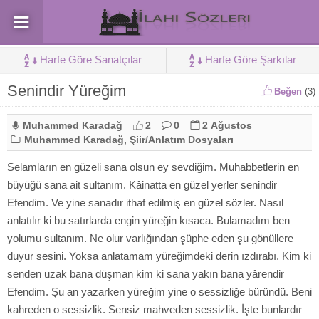
Harfe Göre Sanatçılar
Harfe Göre Şarkılar
Senindir Yüreğim
Beğen
(
3
)
Muhammed Karadağ
2
0
2 Ağustos
Muhammed Karadağ
,
Şiir/Anlatım Dosyaları
Selamların en güzeli sana olsun ey sevdiğim. Muhabbetlerin en
büyüğü sana ait sultanım. Kâinatta en güzel yerler senindir
Efendim. Ve yine sanadır ithaf edilmiş en güzel sözler. Nasıl
anlatılır ki bu satırlarda engin yüreğin kısaca. Bulamadım ben
yolumu sultanım. Ne olur varlığından şüphe eden şu gönüllere
duyur sesini. Yoksa anlatamam yüreğimdeki derin ızdırabı. Kim ki
senden uzak bana düşman kim ki sana yakın bana yârendir
Efendim. Şu an yazarken yüreğim yine o sessizliğe büründü. Beni
kahreden o sessizlik. Sensiz mahveden sessizlik. İşte bunlardır